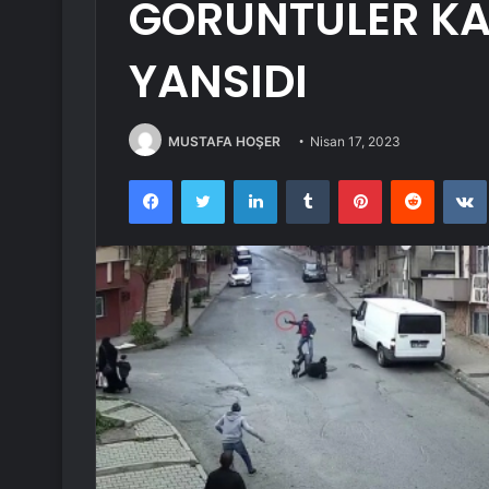
GÖRÜNTÜLER K
YANSIDI
MUSTAFA HOŞER
Nisan 17, 2023
Facebook
Twitter
LinkedIn
Tumblr
Pinterest
Reddit