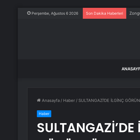
Zongu
Perşembe, Ağustos 6 2026
Son Dakika Haberleri
ANASAY
Anasayfa
/
Haber
/
SULTANGAZİ’DE İLGİNÇ GÖRÜ
Haber
SULTANGAZİ’DE 