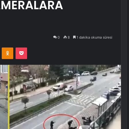
AMERALARA
0
8
1 dakika okuma süresi
VKontakte
Odnoklassniki
Pocket