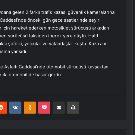
na gelen 2 farklı trafik kazası güvenlik kameralarına
 Caddesi’nde önceki gün gece saatlerinde seyir
k için hareket ederken motosiklet sürücüsü arkadan
rken sürücüsü taksiden inerek yere düştü. Hafif
si şoförü, yolcular ve vatandaşlar koştu. Kaza anı,
sına yansıdı.
e Asfaltı Caddesi’nde otomobil sürücüsü kavşaktan
r iki otomobil de hasar gördü.
erest
Reddit
VKontakte
Odnoklassniki
Pocket
E-Posta ile paylaş
Yazdır