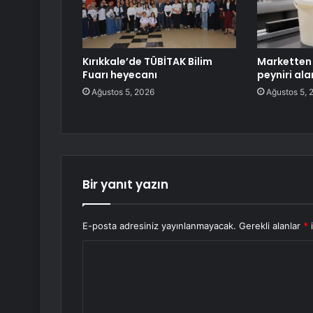
Kırıkkale’de TÜBİTAK Bilim
Marketten 
Fuarı heyecanı
peyniri al
Ağustos 5, 2026
Ağustos 5, 
Bir yanıt yazın
E-posta adresiniz yayınlanmayacak.
Gerekli alanlar
*
i
Y
o
r