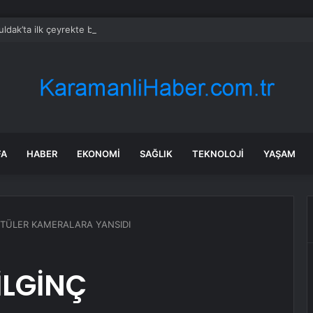
ldak’ta ilk çeyrekte bin 158 daireye yapı ruhsatı verildi
FA
HABER
EKONOMI
SAĞLIK
TEKNOLOJI
YAŞAM
NTÜLER KAMERALARA YANSIDI
İLGİNÇ