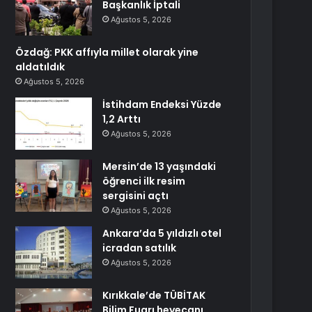
Başkanlık İptali
Ağustos 5, 2026
Özdağ: PKK affıyla millet olarak yine
aldatıldık
Ağustos 5, 2026
İstihdam Endeksi Yüzde
1,2 Arttı
Ağustos 5, 2026
Mersin’de 13 yaşındaki
öğrenci ilk resim
sergisini açtı
Ağustos 5, 2026
Ankara’da 5 yıldızlı otel
icradan satılık
Ağustos 5, 2026
Kırıkkale’de TÜBİTAK
Bilim Fuarı heyecanı