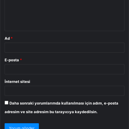
u
m
*
Ad
*
E-posta
*
İnternet sitesi
Daha sonraki yorumlarımda kullanılması için adım, e-posta
adresim ve site adresim bu tarayıcıya kaydedilsin.