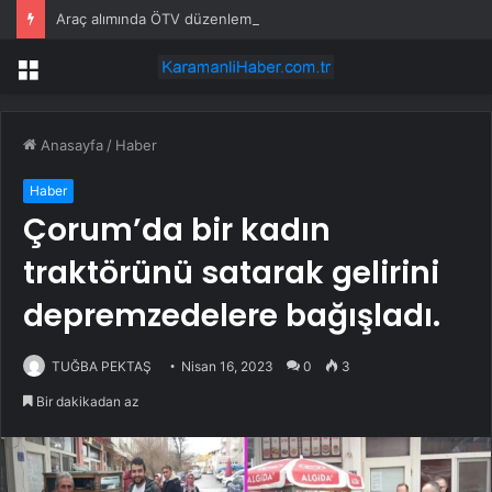
Araç alımında ÖTV düzenlemesi: Vatandaşlar bayilere akın etti
Menü
Anasayfa
/
Haber
Haber
Çorum’da bir kadın
traktörünü satarak gelirini
depremzedelere bağışladı.
TUĞBA PEKTAŞ
Nisan 16, 2023
0
3
Bir dakikadan az