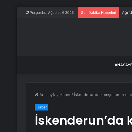
Ağrı’d
Perşembe, Ağustos 6 2026
Son Dakika Haberleri
ANASAY
Anasayfa
/
Haber
/
İskenderun’da komşusunun mücev
Haber
İskenderun’da