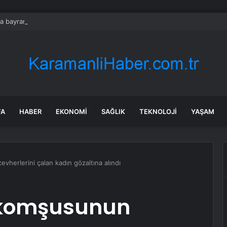
a bayram tedbirleri artırıldı
FA
HABER
EKONOMI
SAĞLIK
TEKNOLOJI
YAŞAM
herlerini çalan kadın gözaltına alındı
 komşusunun