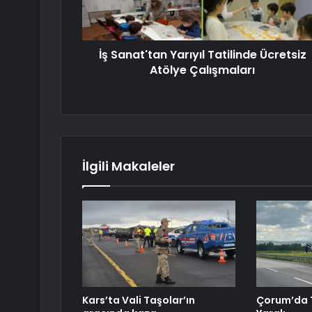
İş Sanat'tan Yarıyıl Tatilinde Ücretsiz
Atölye Çalışmaları
İlgili Makaleler
Kars’ta Vali Taşolar’ın
Çorum’da T