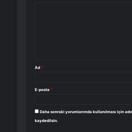
Y
o
r
u
m
*
Ad
*
E-posta
*
Daha sonraki yorumlarımda kullanılması için adı
kaydedilsin.