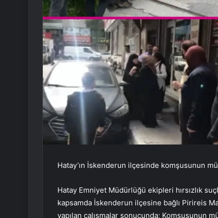
Hatay’ın İskenderun ilçesinde komşusunun müce
Hatay Emniyet Müdürlüğü ekipleri hırsızlık suçl
kapsamda İskenderun ilçesine bağlı Pirireis Maha
yapılan çalışmalar sonucunda; Komşusunun müce