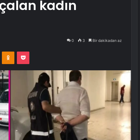
 çalan kadın
0
3
Bir dakikadan az
VKontakte
Odnoklassniki
Pocket