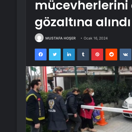
mücevherlerini
gözaltına alındı
MUSTAFA HOŞER
Ocak 16, 2024
Facebook
Twitter
LinkedIn
Tumblr
Pinterest
Reddit