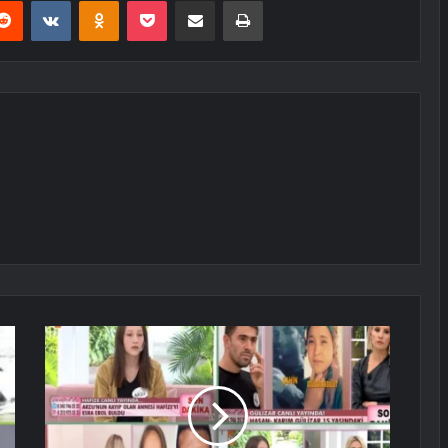
erest
Reddit
VKontakte
Odnoklassniki
Pocket
E-Posta ile paylaş
Yazdır