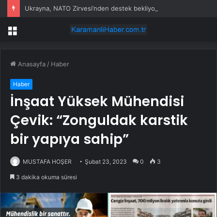
Ukrayna, NATO Zirvesi’nden destek bekliyor
Menü
Anasayfa
/
Haber
Haber
İnşaat Yüksek Mühendisi
Çevik: “Zonguldak karstik
bir yapıya sahip”
MUSTAFA HOŞER
Şubat 23, 2023
0
3
3 dakika okuma süresi