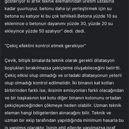
gösteriyor ki artık teknik elemanından üretim ustasına
kadar şuurluyuz. betonu daha iyi yerleştirmek için su
betona su katıyor ki bu çok tehlikeli.Betona yüzde 10 su
eklenince o betonun dayanımı yüzde 30, yüzde 20 su
ekleyince yüzde 50 azalıyor” dedi. dedi.
“Çekiç efektini kontrol etmek gerekiyor”
Çevik, bitişik binalarda teknik olarak gerekli dilatasyon
boşlukları bırakılmazsa çekiçleme oluşabileceğini belirtti.
Çekiç etkisi olup olmadığı ve ortadaki dilatasyonun yeterli
olup olmadığı kontrol edilmelidir. İki binanın kat kotları
birbirinden farklı ise, ikisinin emisyonları farklı olacağından
ve bir başkasının kat kotu diğer binanın kolonunu ortadan
çekiçleyeceğinden çökmeye neden olabilir. Uzman teknik
eleman hangi bölgelerden alınacağını bilir. Teknik ve
uzman bir ekip tarafından yapıldığında minimum hasarla bu
iş yapılmış olacaktır. İşinin ehli ellerde yapılmazsa israf