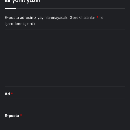
Bir yanıt yazın
E-posta adresiniz yayınlanmayacak.
Gerekli alanlar
*
ile
işaretlenmişlerdir
Y
o
r
u
m
*
Ad
*
E-posta
*