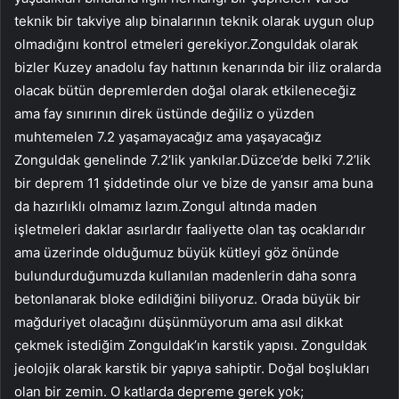
teknik bir takviye alıp binalarının teknik olarak uygun olup
olmadığını kontrol etmeleri gerekiyor.Zonguldak olarak
bizler Kuzey anadolu fay hattının kenarında bir iliz oralarda
olacak bütün depremlerden doğal olarak etkileneceğiz
ama fay sınırının direk üstünde değiliz o yüzden
muhtemelen 7.2 yaşamayacağız ama yaşayacağız
Zonguldak genelinde 7.2’lik yankılar.Düzce’de belki 7.2’lik
bir deprem 11 şiddetinde olur ve bize de yansır ama buna
da hazırlıklı olmamız lazım.Zongul altında maden
işletmeleri daklar asırlardır faaliyette olan taş ocaklarıdır
ama üzerinde olduğumuz büyük kütleyi göz önünde
bulundurduğumuzda kullanılan madenlerin daha sonra
betonlanarak bloke edildiğini biliyoruz. Orada büyük bir
mağduriyet olacağını düşünmüyorum ama asıl dikkat
çekmek istediğim Zonguldak’ın karstik yapısı. Zonguldak
jeolojik olarak karstik bir yapıya sahiptir. Doğal boşlukları
olan bir zemin. O katlarda depreme gerek yok;