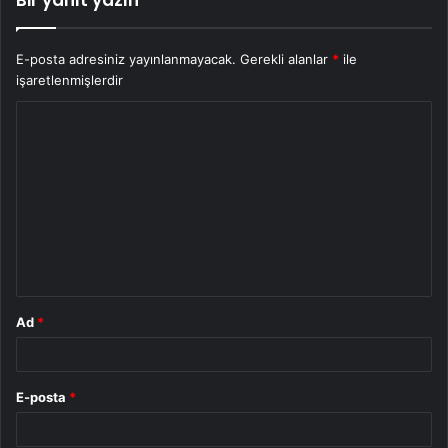
Bir yanıt yazın
E-posta adresiniz yayınlanmayacak.
Gerekli alanlar
*
ile
işaretlenmişlerdir
Y
o
r
u
m
*
Ad
*
E-posta
*