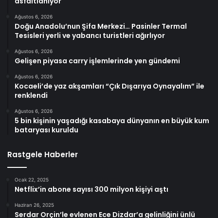
asfaltlanıyor
Ağustos 6, 2026
Doğu Anadolu’nun Şifa Merkezi… Pasinler Termal
Tesisleri yerli ve yabancı turistleri ağırlıyor
Ağustos 6, 2026
Gelişen piyasa carry işlemlerinde yen gündemi
Ağustos 6, 2026
Kocaeli’de yaz akşamları “Çık Dışarıya Oynayalım” ile
renklendi
Ağustos 6, 2026
5 bin kişinin yaşadığı kasabaya dünyanın en büyük kum
bataryası kuruldu
Rastgele Haberler
Ocak 22, 2025
Netflix’in abone sayısı 300 milyon kişiyi aştı
Haziran 26, 2025
Serdar Orçin’le evlenen Ece Dizdar’a gelinliğini ünlü