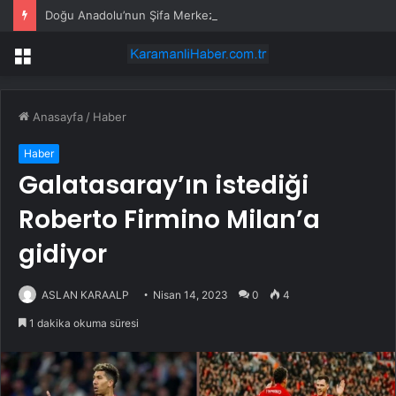
Doğu Anadolu’nun Şifa Merkezi… Pasinler Termal Tesisleri yerli ve yabancı turistleri ağırlıyor
Menü
Anasayfa
/
Haber
Haber
Galatasaray’ın istediği
Roberto Firmino Milan’a
gidiyor
ASLAN KARAALP
Nisan 14, 2023
0
4
1 dakika okuma süresi