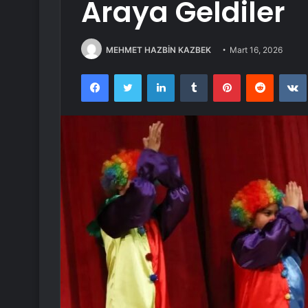
Araya Geldiler
MEHMET HAZBİN KAZBEK
Mart 16, 2026
Facebook
Twitter
LinkedIn
Tumblr
Pinterest
Reddit