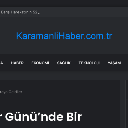
s Barış Harekatı’nın 52. Yıl Dönümü Mesajı
FA
HABER
EKONOMI
SAĞLIK
TEKNOLOJI
YAŞAM
raya Geldiler
r Günü’nde Bir