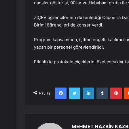
danslar gösterisi, 90’lar ve Hababam grubu ile 
ZİÇEV öğrencilerinin düzenlediği Capoeira Da
Birimi öğrencileri de konser verdi.
Program kapsamında, işitme engelli katılımcılara
yapan bir personel görevlendirildi.
Etkinlikte protokole çiçeklerini özel çocuklar ta
Facebook
Twitter
LinkedIn
Tumblr
Pint
Paylaş
MEHMET HAZBİN KAZB