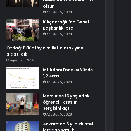
Devletimizden Allah razı
olsun
Ağustos 5, 2026
Kılıçdaroğlu’na Genel
Başkanlık İptali
Ağustos 5, 2026
Özdağ: PKK affıyla millet olarak yine
aldatıldık
Ağustos 5, 2026
İstihdam Endeksi Yüzde
1,2 Arttı
Ağustos 5, 2026
Mersin’de 13 yaşındaki
öğrenci ilk resim
sergisini açtı
Ağustos 5, 2026
Ankara’da 5 yıldızlı otel
icradan satılık