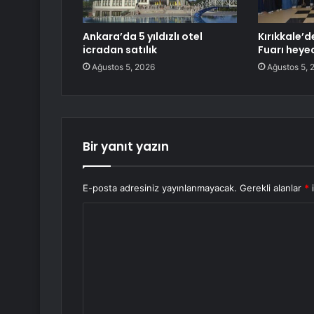
Ankara’da 5 yıldızlı otel
Kırıkkale’d
icradan satılık
Fuarı heye
Ağustos 5, 2026
Ağustos 5, 
Bir yanıt yazın
E-posta adresiniz yayınlanmayacak.
Gerekli alanlar
*
i
Y
o
r
u
m