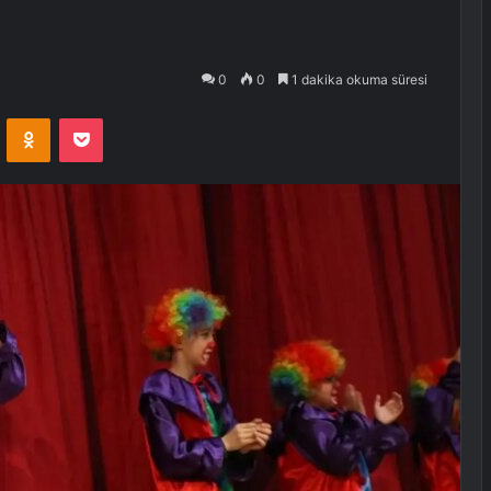
0
0
1 dakika okuma süresi
VKontakte
Odnoklassniki
Pocket