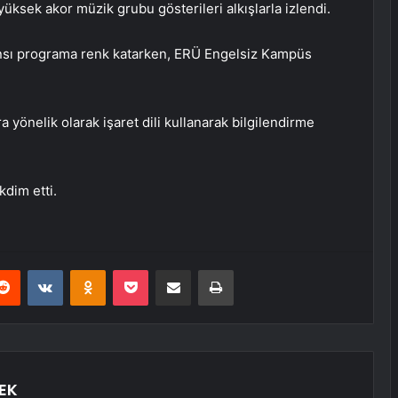
yüksek akor müzik grubu gösterileri alkışlarla izlendi.
nsı programa renk katarken, ERÜ Engelsiz Kampüs
 yönelik olarak işaret dili kullanarak bilgilendirme
kdim etti.
erest
Reddit
VKontakte
Odnoklassniki
Pocket
E-Posta ile paylaş
Yazdır
EK