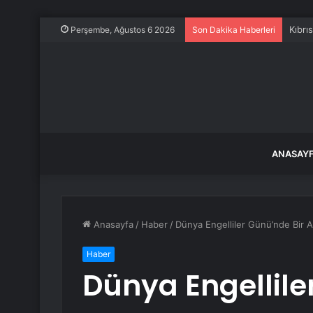
Kıbrı
Perşembe, Ağustos 6 2026
Son Dakika Haberleri
ANASAY
Anasayfa
/
Haber
/
Dünya Engelliler Günü’nde Bir A
Haber
Dünya Engellile