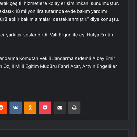
arak çeşitli hizmetlere kolay erişim imkanı sunulmuştur.
aklaşık 18 milyon lira tutarında evde bakım yardımı
ürülebilir bakım almaları desteklenmiştir.” diye konuştu.
r şarkılar seslendirdi, Vali Ergün ile eşi Hülya Ergün
Jandarma Komutan Vekili Jandarma Kıdemli Albay Emir
 Öz, İl Milli Eğitim Müdürü Fahri Acar, Artvin Engelliler
erest
Reddit
VKontakte
Odnoklassniki
Pocket
E-Posta ile paylaş
Yazdır