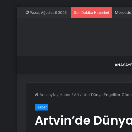
Mercedes
Pazar, Ağustos 9 2026
Son Dakika Haberleri
ANASAY
Anasayfa
/
Haber
/
Artvin’de Dünya Engelliler Günü 
Haber
Artvin’de Dünya