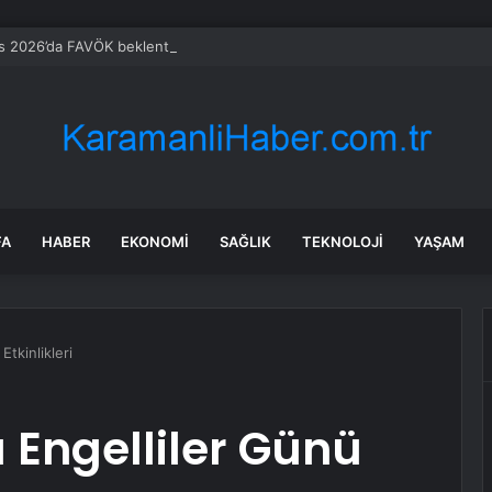
 2026’da FAVÖK beklentisini aştı
FA
HABER
EKONOMI
SAĞLIK
TEKNOLOJI
YAŞAM
Etkinlikleri
 Engelliler Günü