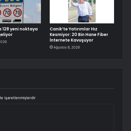
a 128 yeni noktaya
Canik’te Yatırımlar Hız
eliyor
Kesmiyor: 20 Bin Hane Fiber
İnternete Kavuşuyor
2026
Ağustos 8, 2026
le işaretlenmişlerdir