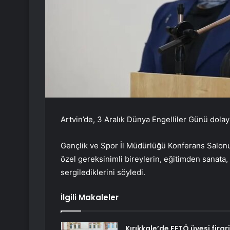
Artvin’de, 3 Aralık Dünya Engelliler Günü dolayısı
Gençlik ve Spor İl Müdürlüğü Konferans Salonu
özel gereksinimli bireylerin, eğitimden sanata,
sergilediklerini söyledi.
İlgili Makaleler
Kırıkkale’de FETÖ üyesi firari