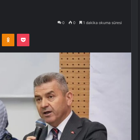
0
0
1 dakika okuma süresi
VKontakte
Odnoklassniki
Pocket