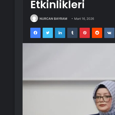
Etkinlikleri
NURCAN BAYRAM
Mart 16, 2026
Facebook
Twitter
LinkedIn
Tumblr
Pinterest
Reddit