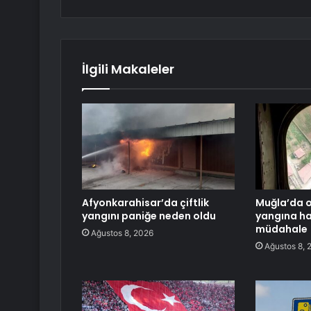
İlgili Makaleler
Afyonkarahisar’da çiftlik
Muğla’da 
yangını paniğe neden oldu
yangına h
müdahale
Ağustos 8, 2026
Ağustos 8, 