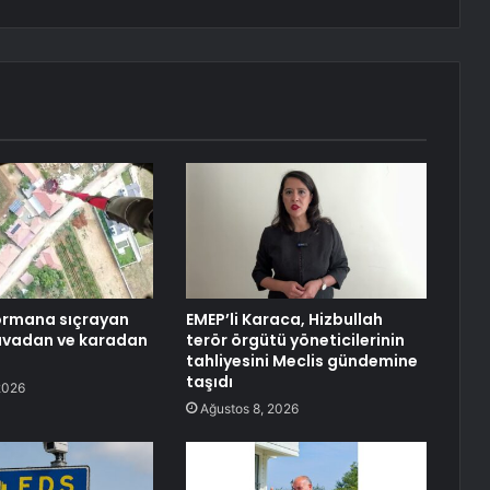
ormana sıçrayan
EMEP’li Karaca, Hizbullah
avadan ve karadan
terör örgütü yöneticilerinin
tahliyesini Meclis gündemine
taşıdı
2026
Ağustos 8, 2026