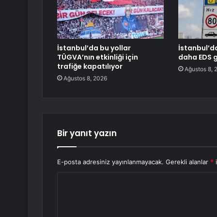
İstanbul’da bu yollar
İstanbul’d
TÜGVA’nın etkinliği için
daha EDS g
trafiğe kapatılıyor
Ağustos 8, 
Ağustos 8, 2026
Bir yanıt yazın
E-posta adresiniz yayınlanmayacak.
Gerekli alanlar
*
i
Y
o
r