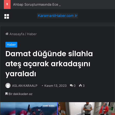
Ahbap Soruşturmasında Ece Üner, Gökhan Özoğuz ve Öykü Serter Tanık Olarak İfade Vermek Üzere Adliyeye Geldi
Menü
Anasayfa
/
Haber
Haber
Damat düğünde silahla
ateş açarak arkadaşını
yaraladı
ASLAN KARAALP
Kasım 13, 2023
0
3
Bir dakikadan az