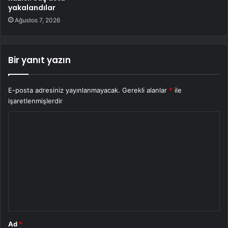
yakalandılar
Ağustos 7, 2026
Bir yanıt yazın
E-posta adresiniz yayınlanmayacak.
Gerekli alanlar
*
ile
işaretlenmişlerdir
Y
o
r
u
m
*
Ad
*