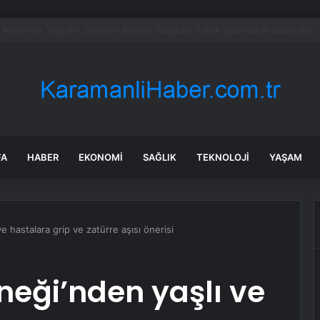
18. 8. bölüm fragmanı yayınlandı mı?
FA
HABER
EKONOMI
SAĞLIK
TEKNOLOJI
YAŞAM
e hastalara grip ve zatürre aşısı önerisi
neği’nden yaşlı ve