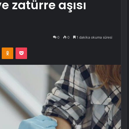
e zatürre aşısı
0
0
1 dakika okuma süresi
VKontakte
Odnoklassniki
Pocket