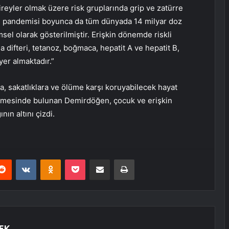
 bireyler olmak üzere risk gruplarında grip ve zatürre
id pandemisi boyunca da tüm dünyada 14 milyar doz
msel olarak gösterilmiştir. Erişkin dönemde riskli
a difteri, tetanoz, boğmaca, hepatit A ve hepatit B,
yer almaktadır.”
ra, sakatlıklara ve ölüme karşı koruyabilecek hayat
dirmesinde bulunan Demirdöğen, çocuk ve erişkin
ın altını çizdi.
erest
Reddit
VKontakte
Odnoklassniki
Pocket
E-Posta ile paylaş
Yazdır
EK