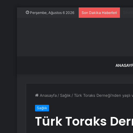
Daha 
Perşembe, Ağustos 6 2026
Son Dakika Haberleri
ANASAY
Anasayfa
/
Sağlık
/
Türk Toraks Derneği’nden yaşlı v
Sağlık
Türk Toraks Der