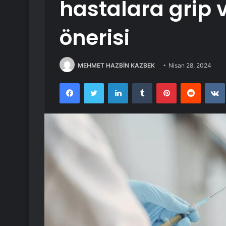
hastalara grip v
önerisi
MEHMET HAZBİN KAZBEK
Nisan 28, 2024
Facebook
Twitter
LinkedIn
Tumblr
Pinterest
Reddit