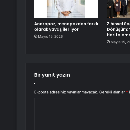
Andropoz, menopozdan farklı
Zihinsel Sa
olarak yavaş ilerliyor
Dönüşüm: Y
Haritalama
Mayıs 15, 2026
Mayıs 15, 2
Bir yanıt yazın
E-posta adresiniz yayınlanmayacak.
Gerekli alanlar
*
i
Y
o
r
u