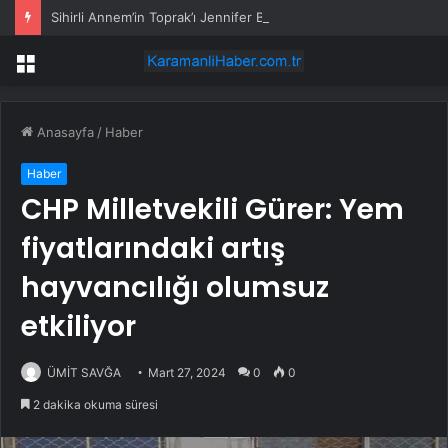
Sihirli Annem’in Toprak’ı Jennifer Boyner büyüdü: Evlilik yolunda ilk adımı attı
Menü
Anasayfa
/
Haber
Haber
CHP Milletvekili Gürer: Yem
fiyatlarındaki artış
hayvancılığı olumsuz
etkiliyor
ÜMİT SAVĞA
Mart 27, 2024
0
0
2 dakika okuma süresi