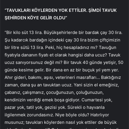
“TAVUKLARI KÖYLERDEN YOK ETTİLER. ŞİMDİ TAVUK
ŞEHİRDEN KÖYE GELİR OLDU”
“Bir kilo süt 13 lira. Büyükşehirlerde bir bardak çay 30 lira.
Şu kadarcık bardağın içindeki çay 30 lira bizim çiftçimizin
bir litre sütü 13 lira. Peki, hiç hesapladınız mı? Tavuğun
fiyatıyla dananın fiyatı et olarak hangisi daha ucuz? Tavuk
ucuz sanıyorsunuz değil mi? Bir tavuk 40 günde yetişir, 50
günde kesime gelir. Bir dana en az bir buçuk yıl yem yer.
Ahır gideri, bakımı, aşısı, veterineri masrafları… Baktığınız
zaman, dana şu an tavuktan ucuz. Yani sizin el emeğiniz,
çabanız, çalışmanız, çocuğunuzun, çoluğunuzun,
kendinizin verdiği emek boşa gidiyor. Cumartesi yok,
pazar yok, tatil yok, gezisi yok. Sürekli o hayvanla
ilgilenmek zorundasınız. Niye böyle oldu? Hatırlıyor
musunuz; tavukları köylerden nasıl yok ettiler de büyük