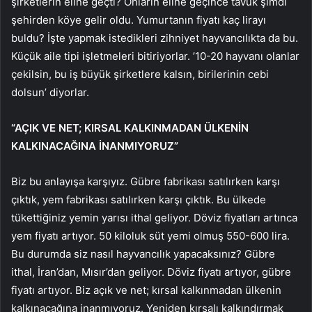
şirketlerin eline geçti? Onların eline geçince tavuk şimdi
şehirden köye gelir oldu. Yumurtanın fiyatı kaç lirayı
buldu? İşte yapmak istedikleri zihniyet hayvancılıkta da bu.
Küçük aile tipi işletmeleri bitiriyorlar. ’10-20 hayvanı olanlar
çekilsin, bu iş büyük şirketlere kalsın, birilerinin cebi
dolsun’ diyorlar.
“AÇIK VE NET; KIRSAL KALKINMADAN ÜLKENİN
KALKINACAĞINA İNANMIYORUZ”
Biz bu anlayışa karşıyız. Gübre fabrikası satılırken karşı
çıktık, yem fabrikası satılırken karşı çıktık. Bu ülkede
tükettiğiniz yemin yarısı ithal geliyor. Döviz fiyatları artınca
yem fiyatı artıyor. 50 kiloluk süt yemi olmuş 550-600 lira.
Bu durumda siz nasıl hayvancılık yapacaksınız? Gübre
ithal, İran’dan, Mısır’dan geliyor. Döviz fiyatı artıyor, gübre
fiyatı artıyor. Biz açık ve net; kırsal kalkınmadan ülkenin
kalkınacağına inanmıyoruz. Yeniden kırsalı kalkındırmak