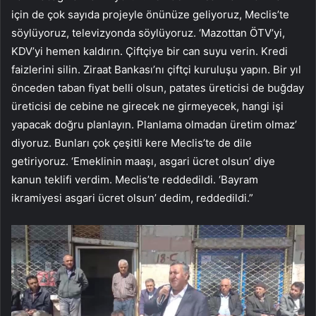
için de çok sayıda projeyle önünüze geliyoruz, Meclis’te
söylüyoruz, televizyonda söylüyoruz. ‘Mazottan ÖTV’yi,
KDV’yi hemen kaldırın. Çiftçiye bir can suyu verin. Kredi
faizlerini silin. Ziraat Bankası’nı çiftçi kuruluşu yapın. Bir yıl
önceden taban fiyat belli olsun, patates üreticisi de buğday
üreticisi de cebine ne girecek ne girmeyecek, hangi işi
yapacak doğru planlayın. Planlama olmadan üretim olmaz’
diyoruz. Bunları çok çeşitli kere Meclis’te de dile
getiriyoruz. ‘Emeklinin maaşı, asgari ücret olsun’ diye
kanun teklifi verdim. Meclis’te reddedildi. ‘Bayram
ikramiyesi asgari ücret olsun’ dedim, reddedildi.”