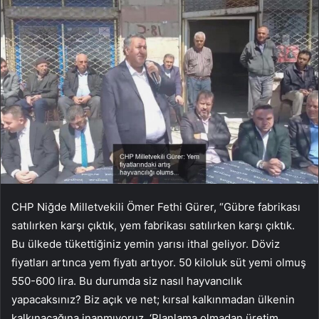
CHP Niğde Milletvekili Ömer Fethi Gürer, “Gübre fabrikası
satılırken karşı çıktık, yem fabrikası satılırken karşı çıktık.
Bu ülkede tükettiğiniz yemin yarısı ithal geliyor. Döviz
fiyatları artınca yem fiyatı artıyor. 50 kiloluk süt yemi olmuş
550-600 lira. Bu durumda siz nasıl hayvancılık
yapacaksınız? Biz açık ve net; kırsal kalkınmadan ülkenin
kalkınacağına inanmıyoruz. ‘Planlama olmadan üretim