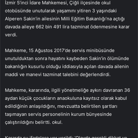
İzmir 5’inci İdare Mahkemesi, Çiğli ilçesinde okul
otobüsünde unutularak yaşamını yitiren 3 yaşındaki
Alperen Sakin’in ailesinin Milli Eğitim Bakanlığı’na açtığı
davada aileye 662 bin 491 lira tazminat ödenmesine karar
verdi.
Mahkeme, 15 Ağustos 2017’de servis minibüsünde
unutulduktan sonra hayatını kaybeden Sakin’in ölümünde
bakanlığın kusurlu olduğu iddiasıyla açılan davada ailenin
maddi ve manevi tazminat talebini değerlendirdi.
Mahkeme, kararında, ilgili yönetmeliğe aykırı davranan 36
aydan küçük çocukların anaokuluna kayıtsız olarak kabul
edildiğinin anlaşıldığını, mevzuatta belirtilen şartları
taşımayan servis personelinin kurum bünyesinde
çalıştırıldığını belirtti. okul.
Kararda şu ifadelere yer verildi: ‘Olayda gerekli dikkat ve