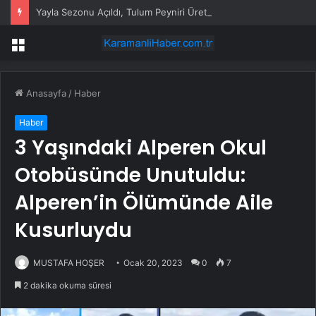
Yayla Sezonu Açıldı, Tulum Peyniri Üreticileri Çalışmalara Başladı
Menü
Anasayfa
/
Haber
Haber
3 Yaşındaki Alperen Okul
Otobüsünde Unutuldu:
Alperen’in Ölümünde Aile
Kusurluydu
MUSTAFA HOŞER
Ocak 20, 2023
0
7
2 dakika okuma süresi