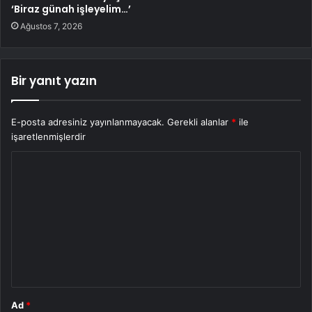
‘Biraz günah işleyelim…’
Ağustos 7, 2026
Bir yanıt yazın
E-posta adresiniz yayınlanmayacak.
Gerekli alanlar
*
ile
işaretlenmişlerdir
Y
o
r
u
m
*
Ad
*