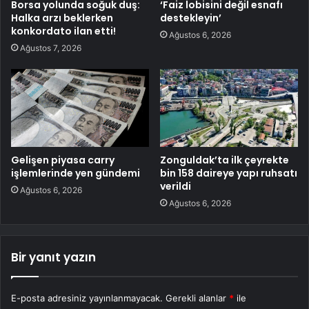
Borsa yolunda soğuk duş:
‘Faiz lobisini değil esnafı
Halka arzı beklerken
destekleyin’
konkordato ilan etti!
Ağustos 6, 2026
Ağustos 7, 2026
Gelişen piyasa carry
Zonguldak’ta ilk çeyrekte
işlemlerinde yen gündemi
bin 158 daireye yapı ruhsatı
verildi
Ağustos 6, 2026
Ağustos 6, 2026
Bir yanıt yazın
E-posta adresiniz yayınlanmayacak.
Gerekli alanlar
*
ile