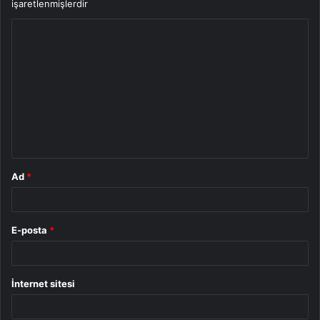
işaretlenmişlerdir
Y
o
r
u
m
*
Ad
*
E-posta
*
İnternet sitesi