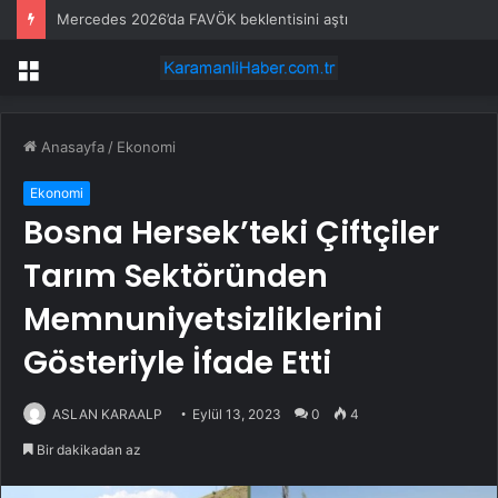
Mercedes 2026’da FAVÖK beklentisini aştı
Menü
Anasayfa
/
Ekonomi
Ekonomi
Bosna Hersek’teki Çiftçiler
Tarım Sektöründen
Memnuniyetsizliklerini
Gösteriyle İfade Etti
ASLAN KARAALP
Eylül 13, 2023
0
4
Bir dakikadan az