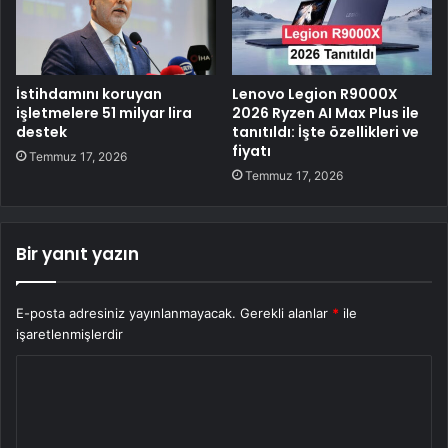
İstihdamını koruyan
Lenovo Legion R9000X
işletmelere 51 milyar lira
2026 Ryzen AI Max Plus ile
destek
tanıtıldı: İşte özellikleri ve
fiyatı
Temmuz 17, 2026
Temmuz 17, 2026
Bir yanıt yazın
E-posta adresiniz yayınlanmayacak.
Gerekli alanlar
*
ile
işaretlenmişlerdir
Y
o
r