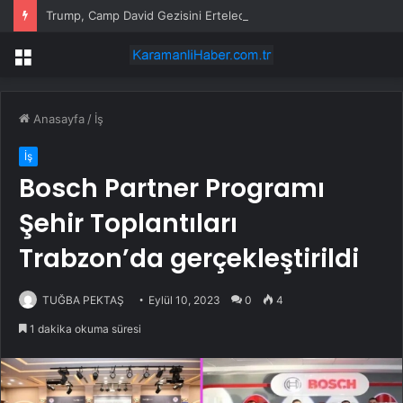
Trump, Camp David Gezisini Erteledi
Menü
Anasayfa
/
İş
İş
Bosch Partner Programı
Şehir Toplantıları
Trabzon’da gerçekleştirildi
TUĞBA PEKTAŞ
Eylül 10, 2023
0
4
1 dakika okuma süresi