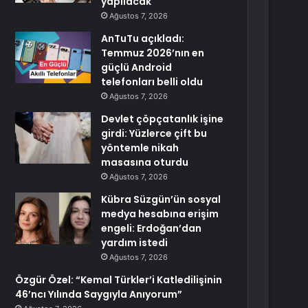
yapılacak
Ağustos 7, 2026
AnTuTu açıkladı:
Temmuz 2026’nın en
güçlü Android
telefonları belli oldu
Ağustos 7, 2026
Devlet çöpçatanlık işine
girdi: Yüzlerce çift bu
yöntemle nikah
masasına oturdu
Ağustos 7, 2026
Kübra Süzgün’ün sosyal
medya hesabına erişim
engeli: Erdoğan’dan
yardım istedi
Ağustos 7, 2026
Özgür Özel: “Kemal Türkler’i Katledilişinin
46’ncı Yılında Saygıyla Anıyorum”