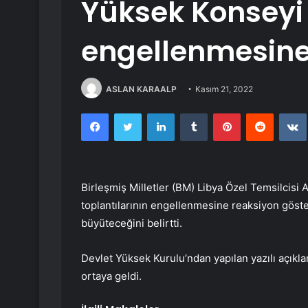
Yüksek Konseyi 
engellenmesine 
ASLAN KARAALP
Kasım 21, 2022
Facebook
Twitter
LinkedIn
Tumblr
Pinterest
Reddit
Birleşmiş Milletler (BM) Libya Özel Temsilcisi 
toplantılarının engellenmesine reaksiyon göster
büyüteceğini belirtti.
Devlet Yüksek Kurulu’ndan yapılan yazılı açıklama
ortaya geldi.