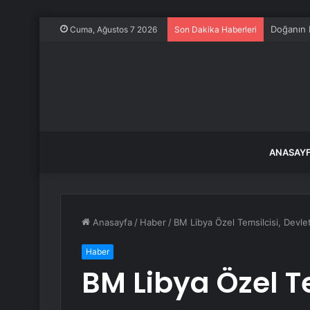
Doğanın 
Cuma, Ağustos 7 2026
Son Dakika Haberleri
ANASAY
Anasayfa
/
Haber
/
BM Libya Özel Temsilcisi, Devle
Haber
BM Libya Özel Te