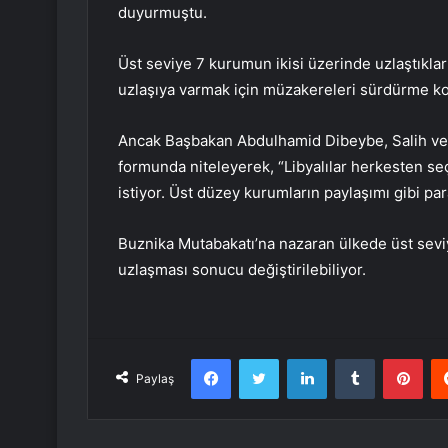
duyurmuştu.
Üst seviye 7 kurumun ikisi üzerinde uzlaştıkları
uzlaşıya varmak için müzakereleri sürdürme kon
Ancak Başbakan Abdulhamid Dibeybe, Salih ve Mi
formunda niteleyerek, “Libyalılar herkesten se
istiyor. Üst düzey kurumların paylaşımı gibi pa
Buznika Mutabakatı’na nazaran ülkede üst sevi
uzlaşması sonucu değiştirilebiliyor.
Facebook
Twitter
LinkedIn
Tumblr
Pint
Paylaş