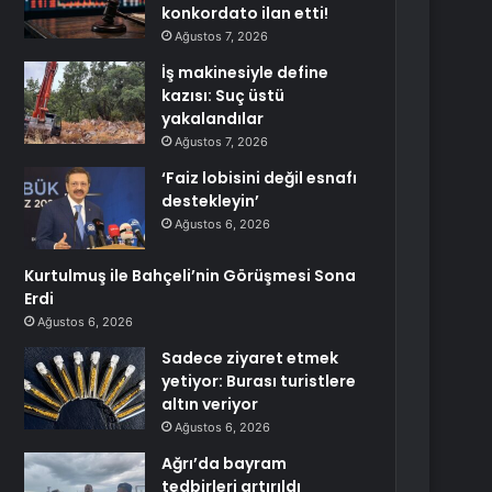
konkordato ilan etti!
Ağustos 7, 2026
İş makinesiyle define
kazısı: Suç üstü
yakalandılar
Ağustos 7, 2026
‘Faiz lobisini değil esnafı
destekleyin’
Ağustos 6, 2026
Kurtulmuş ile Bahçeli’nin Görüşmesi Sona
Erdi
Ağustos 6, 2026
Sadece ziyaret etmek
yetiyor: Burası turistlere
altın veriyor
Ağustos 6, 2026
Ağrı’da bayram
tedbirleri artırıldı