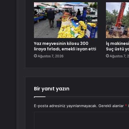
Yaz meyvesinin kilosu 300
İş makinesi
liraya fırladı, emekli isyan etti
Suç üstü y
Ağustos 7, 2026
Ağustos 7, 
Bir yanıt yazın
E-posta adresiniz yayınlanmayacak.
Gerekli alanlar
*
i
Y
o