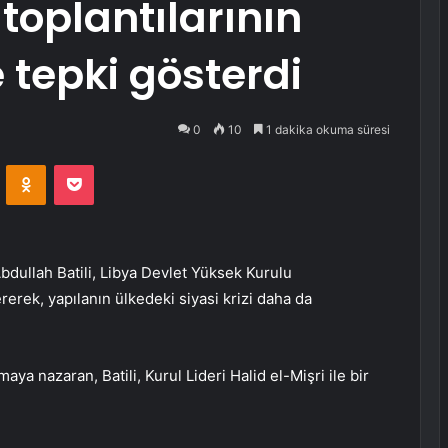
toplantılarının
tepki gösterdi
0
10
1 dakika okuma süresi
VKontakte
Odnoklassniki
Pocket
Abdullah Batili, Libya Devlet Yüksek Kurulu
erek, yapılanın ülkedeki siyasi krizi daha da
ya nazaran, Batili, Kurul Lideri Halid el-Mişri ile bir