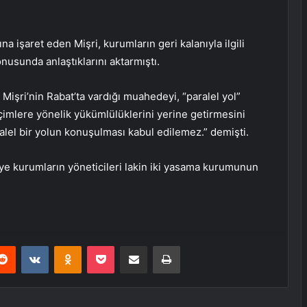
na işaret eden Mişri, kurumların geri kalanıyla ilgili
usunda anlaştıklarını aktarmıştı.
şri’nin Rabat’ta vardığı muahedeyi, “paralel yol”
çimlere yönelik yükümlülüklerini yerine getirmesini
ralel bir yolun konuşulması kabul edilemez.” demişti.
ye kurumların yöneticileri lakin iki yasama kurumunun
erest
Reddit
VKontakte
Odnoklassniki
Pocket
E-Posta ile paylaş
Yazdır