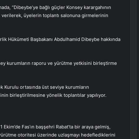
ada, “Dibeybe’ye bağlı güçler Konsey karargahının
er verilerek, üyelerin toplantı salonuna girmelerinin
l Birlik Hükümeti Başbakanı Abdulhamid Dibeybe hakkında
y kurumların raporu ve yürütme yetkisini birleştirme
ek Kurulu ortasında üst seviye kurumların
nin birleştirilmesine yönelik toplantılar yapılıyor.
21 Ekim’de Fas’ın başşehri Rabat’ta bir araya gelmiş,
yürütme otoritesi üzerinde uzlaşmayı hedeflediklerini