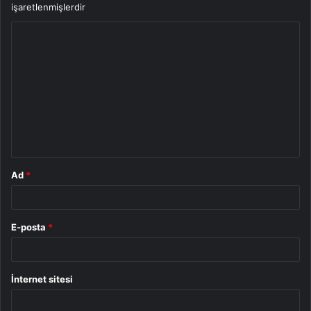
işaretlenmişlerdir
Y
o
r
u
m
*
Ad
*
E-posta
*
İnternet sitesi