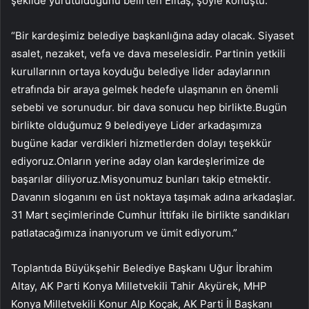
şekilde yürütüldüğünü belirten Elitaş, şöyle konuştu:
“Bir kardeşimiz belediye başkanlığına aday olacak. Siyaset
asalet, nezaket, vefa ve dava meselesidir. Partinin yetkili
kurullarının ortaya koyduğu belediye lider adaylarının
etrafında bir araya gelmek hedefe ulaşmanın en önemli
sebebi ve sorunudur. bir dava sonucu hep birlikte.Bugün
birlikte olduğumuz 9 belediyeye Lider arkadaşımıza
bugüne kadar verdikleri hizmetlerden dolayı teşekkür
ediyoruz.Onların yerine aday olan kardeşlerimize de
başarılar diliyoruz.Misyonumuz bunları takip etmektir.
Davanın sloganını en üst noktaya taşımak adına arkadaşlar.
31 Mart seçimlerinde Cumhur İttifakı ile birlikte sandıkları
patlatacağımıza inanıyorum ve ümit ediyorum.”
Toplantıda Büyükşehir Belediye Başkanı Uğur İbrahim
Altay, AK Parti Konya Milletvekili Tahir Akyürek, MHP
Konya Milletvekili Konur Alp Koçak, AK Parti İl Başkanı