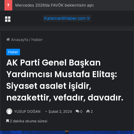
Mercedes 2026’da FAVÖK beklentisini aştı
Menü
Anasayfa
/
Haber
Haber
AK Parti Genel Başkan
Yardımcısı Mustafa Elitaş:
Siyaset asalet işidir,
nezakettir, vefadır, davadır.
YUSUF DOĞAN
Şubat 2, 2024
0
2
2 dakika okuma süresi