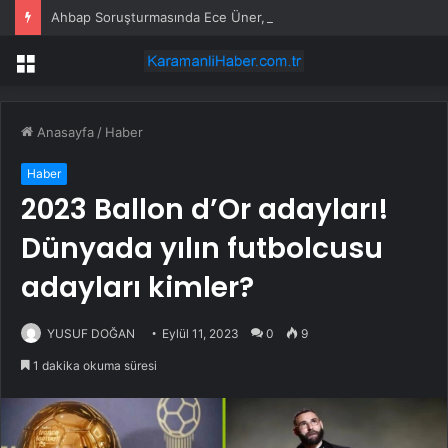
Ahbap Soruşturmasında Ece Üner, Gökhan Özoğuz ve Öykü Serter Tanık Olarak İfade Vermek Üzere Adliyeye Geldi
Menü
Anasayfa
/
Haber
Haber
2023 Ballon d’Or adayları!
Dünyada yılın futbolcusu
adayları kimler?
YUSUF DOĞAN
Eylül 11, 2023
0
9
1 dakika okuma süresi