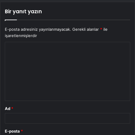
Bir yanıt yazın
E-posta adresiniz yayınlanmayacak.
Gerekli alanlar
*
ile
işaretlenmişlerdir
Y
o
r
u
m
*
Ad
*
E-posta
*