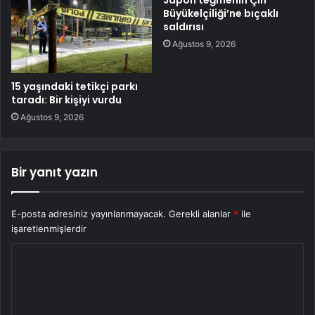
Japon teğmenin Çin
Büyükelçiliği’ne bıçaklı
saldırısı
Ağustos 9, 2026
15 yaşındaki tetikçi parkı
taradı: Bir kişiyi vurdu
Ağustos 9, 2026
Bir yanıt yazın
E-posta adresiniz yayınlanmayacak.
Gerekli alanlar
*
ile
işaretlenmişlerdir
Y
o
r