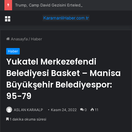
Trump, Camp David Gezisini Erteledi
Menü
Anasayfa
/
Haber
Haber
Yukatel Merkezefendi
Belediyesi Basket – Manisa
Büyükşehir Belediyespor:
95-79
ASLAN KARAALP
Kasım 24, 2022
0
11
1 dakika okuma süresi