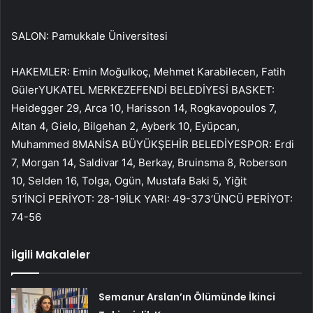
SALON: Pamukkale Üniversitesi
HAKEMLER: Emin Moğulkoç, Mehmet Karabilecen, Fatih
GülerYUKATEL MERKEZEFENDİ BELEDİYESİ BASKET:
Heidegger 29, Arca 10, Harisson 14, Rogkavopoulos 7,
Altan 4, Gielo, Bilgehan 2, Ayberk 10, Eyüpcan,
Muhammed 8MANİSA BÜYÜKŞEHİR BELEDİYESPOR: Erdi
7, Morgan 14, Saldivar 14, Berkay, Bruinsma 8, Roberson
10, Selden 16, Tolga, Ogün, Mustafa Baki 5, Yiğit
51’İNCİ PERİYOT: 28-19İLK YARI: 49-373’ÜNCÜ PERİYOT:
74-56
İlgili Makaleler
Semanur Arslan’ın Ölümünde İkinci