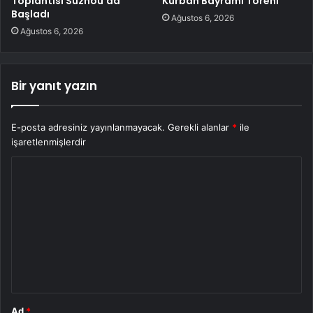
Toplantısı Suzhou’da
Kurban Bayramı Töreni
Başladı
Ağustos 6, 2026
Ağustos 6, 2026
Bir yanıt yazın
E-posta adresiniz yayınlanmayacak.
Gerekli alanlar
*
ile
işaretlenmişlerdir
Y
o
r
u
m
*
Ad
*