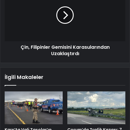
Çin, Filipinler Gemisini Karasularından
Uzaklaştırdı
İlgili Makaleler
Kars’ta Vali Taşolar’ın
Çorum’da Trafik Kazası: 7