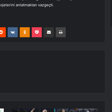
rojelerini anlatmaktan vazgeçti.
erest
Reddit
VKontakte
Odnoklassniki
Pocket
E-Posta ile paylaş
Yazdır