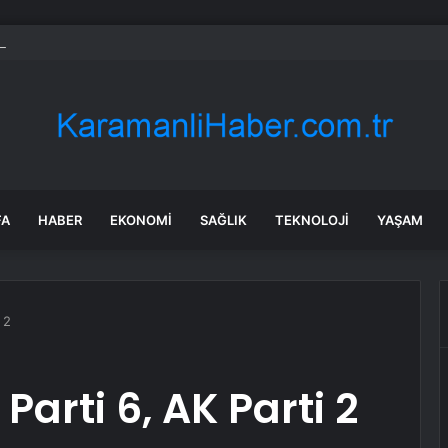
daroğlu’na Genel Başkanlık İptali
FA
HABER
EKONOMI
SAĞLIK
TEKNOLOJI
YAŞAM
 2
Parti 6, AK Parti 2