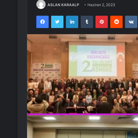
ASLAN KARAALP
Haziran 2, 2023
Facebook
Twitter
LinkedIn
Tumblr
Pinterest
Reddit