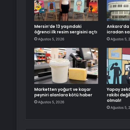
Mersin’de 13 yaşındaki
Ankara’da 5
öğrenci ilk resim sergisini açtı
icradan sat
Ağustos 5, 2026
Ağustos 5, 
Marketten yoğurt ve kaşar
Yapay zekâ
peyniri alanlara kötü haber
rakibi değil
olmalı!
Ağustos 5, 2026
Ağustos 5, 