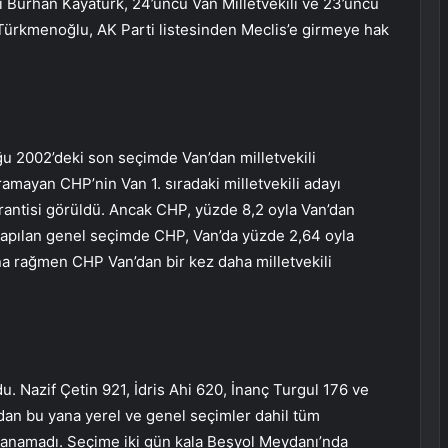
 Burhan Kayatürk, 24’üncü Van Milletvekili ve 23’üncü
 Türkmenoğlu, AK Parti listesinden Meclis’e girmeye hak
ğu 2002’deki son seçimde Van’dan milletvekili
karamayan CHP’nin Van 1. sıradaki milletvekili adayı
rantisi görüldü. Ancak CHP, yüzde 8,2 oyla Van’dan
yapılan genel seçimde CHP, Van’da yüzde 2,64 oyla
na rağmen CHP Van’dan bir kez daha milletvekili
. Nazif Çetin 921, İdris Ahi 620, İnanç Turgul 176 ve
ndan bu yana yerel ve genel seçimler dahil tüm
azanamadı. Seçime iki gün kala Beşyol Meydanı’nda