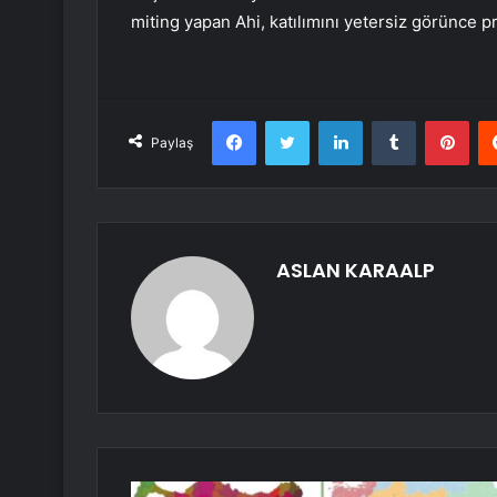
miting yapan Ahi, katılımını yetersiz görünce p
Facebook
Twitter
LinkedIn
Tumblr
Pint
Paylaş
ASLAN KARAALP