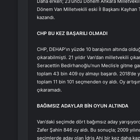
Daha erken; 23’üncü Dönem Ankara Milletvekili
Dönem Van Milletvekili eski İl Başkanı Kayhan
kazandı.
CHP BU KEZ BAŞARILI OLMADI
CHP, DEHAP’ın yüzde 10 barajının altında oldu
çıkarabilmişti. 21 yıldır Van’dan milletvekili çı
Seracettin Bedirhanoğlu’nun Meclis’e gitme ga
toplam 43 bin 409 oy almayı başardı. 2018’de 
toplam 11 bin 101 seçmenden oy aldı. Oy artışı
çıkaramadı.
BAĞIMSIZ ADAYLAR BİN OYUN ALTINDA
Van’daki seçimde dört bağımsız aday yarışıyordu
Zafer Şahin 846 oy aldı. Bu sonuçla; 2009 yılı
seçimlerde aday olan İdris Ahi bir kez daha k