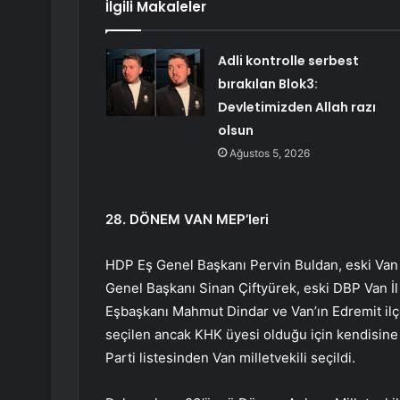
İlgili Makaleler
Adli kontrolle serbest
bırakılan Blok3:
Devletimizden Allah razı
olsun
Ağustos 5, 2026
28. DÖNEM VAN MEP’leri
HDP Eş Genel Başkanı Pervin Buldan, eski Van 
Genel Başkanı Sinan Çiftyürek, eski DBP Van İl
Eşbaşkanı Mahmut Dindar ve Van’ın Edremit ilç
seçilen ancak KHK üyesi olduğu için kendisine
Parti listesinden Van milletvekili seçildi.