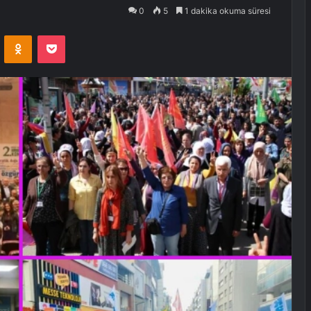
0
5
1 dakika okuma süresi
VKontakte
Odnoklassniki
Pocket