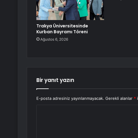
Trakya Üniversitesinde
Kurban Bayramı Töreni
Ağustos 6, 2026
Bir yanıt yazın
E-posta adresiniz yayınlanmayacak.
Gerekli alanlar
*
i
Y
o
r
u