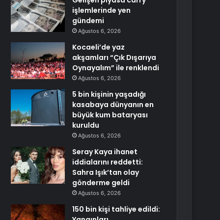
Gelişen piyasa carry
işlemlerinde yen
gündemi
Ağustos 6, 2026
Kocaeli’de yaz
akşamları “Çık Dışarıya
Oynayalım” ile renklendi
Ağustos 6, 2026
5 bin kişinin yaşadığı
kasabaya dünyanın en
büyük kum bataryası
kuruldu
Ağustos 6, 2026
Seray Kaya ihanet
iddialarını reddetti:
Sahra Işık’tan olay
gönderme geldi
Ağustos 6, 2026
150 bin kişi tahliye edildi:
Yangınları