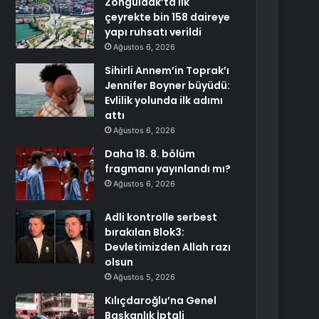
Zonguldak’ta ilk
çeyrekte bin 158 daireye
yapı ruhsatı verildi
Ağustos 6, 2026
Sihirli Annem’in Toprak’ı
Jennifer Boyner büyüdü:
Evlilik yolunda ilk adımı
attı
Ağustos 6, 2026
Daha 18. 8. bölüm
fragmanı yayınlandı mı?
Ağustos 6, 2026
Adli kontrolle serbest
bırakılan Blok3:
Devletimizden Allah razı
olsun
Ağustos 5, 2026
Kılıçdaroğlu’na Genel
Başkanlık İptali