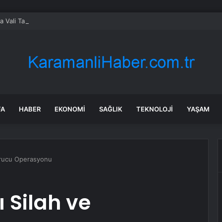
ta Vali Taşolar’ın aracında kaza
FA
HABER
EKONOMI
SAĞLIK
TEKNOLOJI
YAŞAM
urucu Operasyonu
 Silah ve