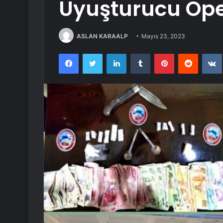
Uyuşturucu Op
ASLAN KARAALP
Mayıs 23, 2023
Facebook
Twitter
LinkedIn
Tumblr
Pinterest
Reddit