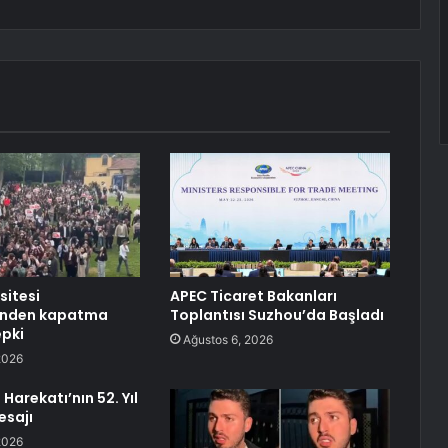
sitesi
APEC Ticaret Bakanları
rinden kapatma
Toplantısı Suzhou’da Başladı
epki
Ağustos 6, 2026
2026
 Harekatı’nın 52. Yıl
sajı
2026