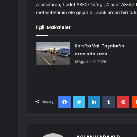
aramalarda; 1 adet AK-47 tüfeği, 4 adet AK-47 t
metamfetamin ele geçirildi. Zanlılardan biri tut
İlgili Makaleler
Kars’ta Vali Taşolar’ın
aracında kaza
Ağustos 6, 2026
Facebook
Twitter
LinkedIn
Tumblr
Pint
Paylaş