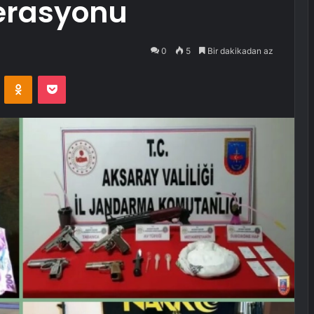
erasyonu
0
5
Bir dakikadan az
VKontakte
Odnoklassniki
Pocket