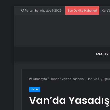
Kars’
Perşembe, Ağustos 6 2026
Son Dakika Haberleri
ANASAY
Anasayfa
/
Haber
/
Van’da Yasadışı Silah ve Uyuşt
Haber
Van’da Yasadışı