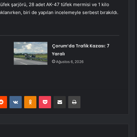
üfek şarjörü, 28 adet AK-47 tüfek mermisi ve 1 kilo
uklanırken, biri de yapılan incelemeyle serbest bırakıldı.
Çorum’da Trafik Kazası: 7
Yaralı
Ağustos 6, 2026
erest
Reddit
VKontakte
Odnoklassniki
Pocket
E-Posta ile paylaş
Yazdır