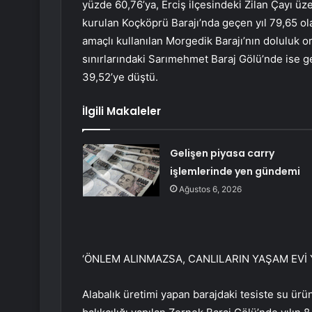
yüzde 60,76’ya, Erciş ilçesindeki Zilan Çayı üz
kurulan Koçköprü Barajı’nda geçen yıl 79,65 ola
amaçlı kullanılan Morgedik Barajı’nın doluluk o
sınırlarındaki Sarımehmet Baraj Gölü’nde ise g
39,52’ye düştü.
İlgili Makaleler
Gelişen piyasa carry
işlemlerinde yen gündemi
Ağustos 6, 2026
‘ÖNLEM ALINMAZSA, CANLILARIN YAŞAM EVİ
Alabalık üretimi yapan barajdaki tesiste su ür