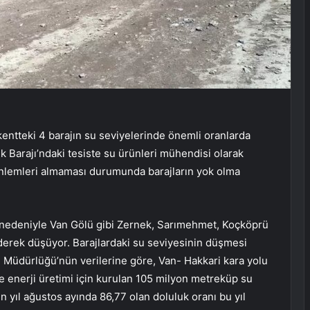
 kentteki 4 barajın su seviyelerinde önemli oranlarda
k Barajı’ndaki tesiste su ürünleri mühendisi olarak
 önlemleri almaması durumunda barajların yok olma
lık nedeniyle Van Gölü gibi Zernek, Sarımehmet, Koçköprü
derek düşüyor. Barajlardaki su seviyesinin düşmesi
ge Müdürlüğü’nün verilerine göre, Van- Hakkari kara yolu
 enerji üretimi için kurulan 105 milyon metreküp su
 yıl ağustos ayında 86,77 olan doluluk oranı bu yıl