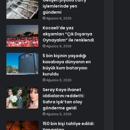
Gelişen piyasa carry
işlemlerinde yen
gündemi
Ağustos 6, 2026
Kocaeli’de yaz
akşamları “Çık Dışarıya
Oynayalım” ile renklendi
Ağustos 6, 2026
5 bin kişinin yaşadığı
kasabaya dünyanın en
büyük kum bataryası
kuruldu
Ağustos 6, 2026
Seray Kaya ihanet
iddialarını reddetti:
Sahra Işık’tan olay
gönderme geldi
Ağustos 6, 2026
150 bin kişi tahliye edildi:
Yangınları