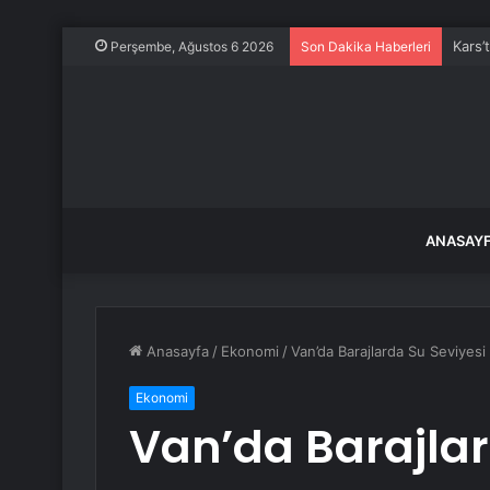
Kars’
Perşembe, Ağustos 6 2026
Son Dakika Haberleri
ANASAY
Anasayfa
/
Ekonomi
/
Van’da Barajlarda Su Seviyes
Ekonomi
Van’da Barajlar