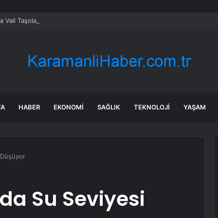
ta Vali Taşolar’ın aracında kaza
FA
HABER
EKONOMI
SAĞLIK
TEKNOLOJI
YAŞAM
i Düşüyor
da Su Seviyesi