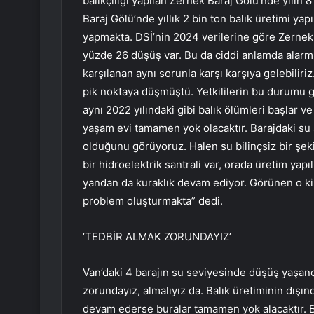
balıkçılığı yapılan Zernek Baraj Gölü’nde yılın 8
Baraj Gölü’nde yıllık 2 bin ton balık üretimi yap
yapmakta. DSİ’nin 2024 verilerine göre Zernek
yüzde 26 düşüş var. Bu da ciddi anlamda alar
karşılanan aynı sorunla karşı karşıya gelebiliri
pik noktaya düşmüştü. Yetkililerin bu durumu g
aynı 2022 yılındaki gibi balık ölümleri başlar v
yaşam evi tamamen yok olacaktır. Barajdaki su
olduğunu görüyoruz. Halen su bilinçsiz bir şeki
bir hidroelektrik santrali var, orada üretim yapılı
yandan da kuraklık devam ediyor. Görünen o ki,
problem oluşturmakta” dedi.
‘TEDBİR ALMAK ZORUNDAYIZ’
Van’daki 4 barajın su seviyesinde düşüş yaşandı
zorundayız, almalıyız da. Balık üretiminin dışınd
devam ederse buralar tamamen yok alacaktır. B