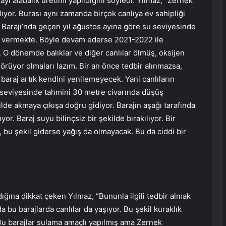
 ayı alabalık üretimi yapıldığını söyledi. Yılmaz, “Zernek
ılıyor. Burası aynı zamanda birçok canlıya ev sahipliği
 Barajı’nda geçen yıl ağustos ayına göre su seviyesinde
m vermekte. Böyle devam ederse 2021-2022 ile
z. O dönemde balıklar ve diğer canlılar ölmüş, oksijen
örüyor olmaları lazım. Bir an önce tedbir alınmazsa,
e baraj artık kendini yenilemeyecek. Yani canlıların
 seviyesinde tahmini 30 metre civarında düşüş
lde akmaya çıkışa doğru gidiyor. Barajın aşağı tarafında
yor. Baraj suyu bilinçsiz bir şekilde bırakılıyor. Bir
 bu şekil giderse yağış da olmayacak. Bu da ciddi bir
ğına dikkat çeken Yılmaz, “Bununla ilgili tedbir almak
a bu barajlarda canlılar da yaşıyor. Bu şekil kuraklık
u barajlar sulama amaçlı yapılmış ama Zernek