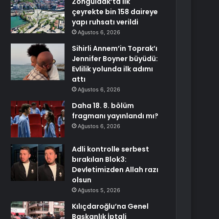
Zonguldak’ta ilk
çeyrekte bin 158 daireye
yapı ruhsatı verildi
Ağustos 6, 2026
Sihirli Annem’in Toprak’ı
Jennifer Boyner büyüdü:
Evlilik yolunda ilk adımı
attı
Ağustos 6, 2026
Daha 18. 8. bölüm
fragmanı yayınlandı mı?
Ağustos 6, 2026
Adli kontrolle serbest
bırakılan Blok3:
Devletimizden Allah razı
olsun
Ağustos 5, 2026
Kılıçdaroğlu’na Genel
Başkanlık İptali