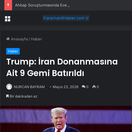
Ahbap Soruşturmasında Ece Üner, Gökhan Özoğuz ve Öykü Serter Tanık Olarak İfade Vermek Üzere Adliyeye Geldi
Menü
Anasayfa
/
Haber
Haber
Trump: İran Donanmasına
Ait 9 Gemi Batırıldı
NURCAN BAYRAM
Mayıs 23, 2026
0
0
Bir dakikadan az