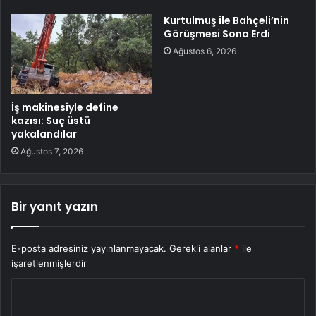
Kurtulmuş ile Bahçeli’nin
Görüşmesi Sona Erdi
Ağustos 6, 2026
İş makinesiyle define
kazısı: Suç üstü
yakalandılar
Ağustos 7, 2026
Bir yanıt yazın
E-posta adresiniz yayınlanmayacak.
Gerekli alanlar
*
ile
işaretlenmişlerdir
Y
o