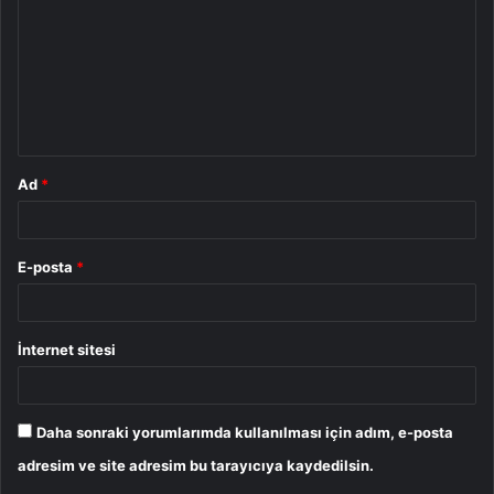
r
u
m
*
Ad
*
E-posta
*
İnternet sitesi
Daha sonraki yorumlarımda kullanılması için adım, e-posta
adresim ve site adresim bu tarayıcıya kaydedilsin.