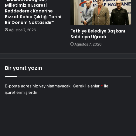
Milletimizin Esareti
Reddederek Kaderine
Bizzat Sahip Çıktığı Tarihî
Bir Dönüm Noktasıdır”
Ağustos 7, 2026
Fethiye Belediye Başkanı
Saldırıya Uğradı
Ağustos 7, 2026
Bir yanıt yazın
E-posta adresiniz yayınlanmayacak.
Gerekli alanlar
*
ile
işaretlenmişlerdir
Y
o
r
u