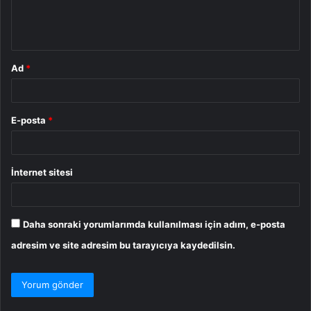
m
*
Ad
*
E-posta
*
İnternet sitesi
Daha sonraki yorumlarımda kullanılması için adım, e-posta
adresim ve site adresim bu tarayıcıya kaydedilsin.