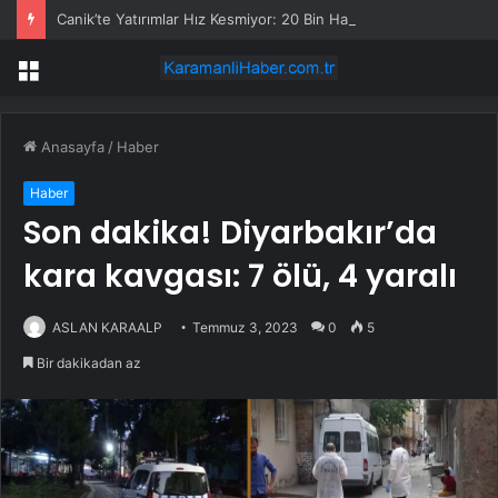
Canik’te Yatırımlar Hız Kesmiyor: 20 Bin Hane Fiber İnternete Kavuşuyor
Menü
Anasayfa
/
Haber
Haber
Son dakika! Diyarbakır’da
kara kavgası: 7 ölü, 4 yaralı
ASLAN KARAALP
Temmuz 3, 2023
0
5
Bir dakikadan az