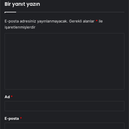
Bir yanıt yazın
E-posta adresiniz yayınlanmayacak.
Gerekli alanlar
*
ile
işaretlenmişlerdir
Y
o
r
u
m
*
Ad
*
E-posta
*