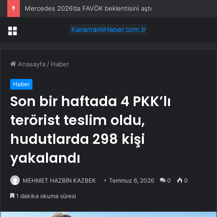
Mercedes 2026’da FAVÖK beklentisini aştı
Menü
Anasayfa
/
Haber
Haber
Son bir haftada 4 PKK’lı
terörist teslim oldu,
hudutlarda 298 kişi
yakalandı
MEHMET HAZBİN KAZBEK
Temmuz 6, 2026
0
0
1 dakika okuma süresi