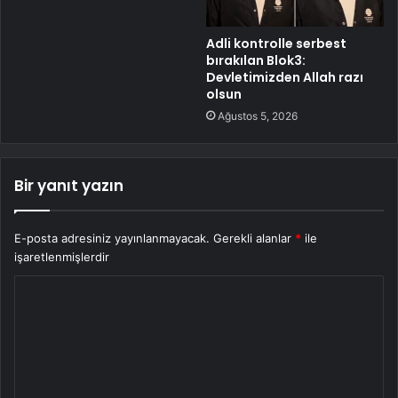
Adli kontrolle serbest
bırakılan Blok3:
Devletimizden Allah razı
olsun
Ağustos 5, 2026
Bir yanıt yazın
E-posta adresiniz yayınlanmayacak.
Gerekli alanlar
*
ile
işaretlenmişlerdir
Y
o
r
u
m