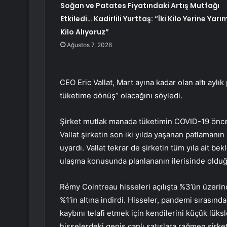
Soğan ve Patates Fiyatındaki Artış Mutfağı
Etkiledi… Kadirlili Yurttaş: “İki Kilo Yerine Yarı
Kilo Alıyoruz”
Ağustos 7, 2026
CEO Eric Vallat, Mart ayına kadar olan altı ay
tüketime dönüş” olacağını söyledi.
Şirket mutlak manada tüketimin COVID-19 önces
Vallat şirketin son iki yılda yaşanan patlamanı
uyardı. Vallat tekrar de şirketin tüm yıla ait be
ulaşma konusunda planlananın ilerisinde olduğ
Rémy Cointreau hisseleri açılışta %3’ün üzerin
%1’in altına indirdi. Hisseler, pandemi sırasınd
kaybını telafi etmek için kendilerini küçük lüksle
hisselerdeki geniş çaplı satışlara rağmen şirket