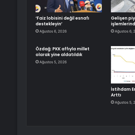
‘Faiz lobisini değil esnafı
Gelişen pi
destekleyin’
işlemlerin
Ağustos 6, 2026
Ağustos 6, 
Özdağ: PKK affıyla millet
olarak yine aldatıldık
Ağustos 5, 2026
İstihdam E
Arttı
Ağustos 5, 