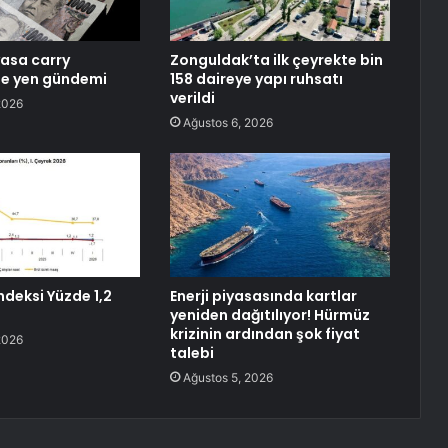
yasa carry
Zonguldak’ta ilk çeyrekte bin
de yen gündemi
158 daireye yapı ruhsatı
verildi
2026
Ağustos 6, 2026
ndeksi Yüzde 1,2
Enerji piyasasında kartlar
yeniden dağıtılıyor! Hürmüz
krizinin ardından şok fiyat
2026
talebi
Ağustos 5, 2026