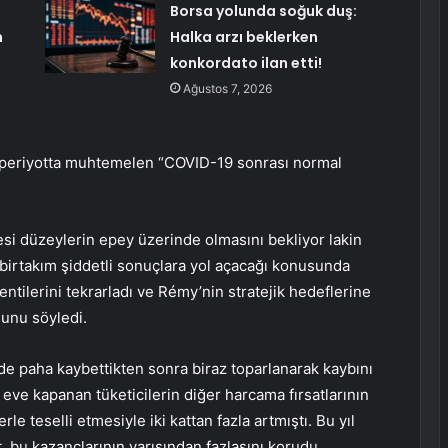
Borsa yolunda soğuk duş:
m
Halka arzı beklerken
konkordato ilan etti!
Ağustos 7, 2026
lık periyotta muhtemelen “COVID-19 sonrası normal
i düzeylerin epey üzerinde olmasını bekliyor lakin
n birtakım şiddetli sonuçlara yol açacağı konusunda
klentilerini tekrarladı ve Rémy’nin stratejik hedeflerine
unu söyledi.
de paha kaybettikten sonra biraz toparlanarak kaybını
a eve kapanan tüketicilerin diğer harcama fırsatlarının
rle teselli etmesiyle iki kattan fazla artmıştı. Bu yıl
, bu kazançlarının yarısından fazlasını korudu.