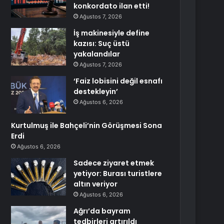
konkordato ilan etti!
Ağustos 7, 2026
İş makinesiyle define
kazısı: Suç üstü
yakalandılar
Ağustos 7, 2026
‘Faiz lobisini değil esnafı
destekleyin’
Ağustos 6, 2026
Kurtulmuş ile Bahçeli’nin Görüşmesi Sona
Erdi
Ağustos 6, 2026
Sadece ziyaret etmek
yetiyor: Burası turistlere
altın veriyor
Ağustos 6, 2026
Ağrı’da bayram
tedbirleri artırıldı