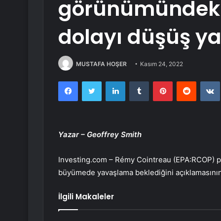
görünümündek
dolayı düşüş y
MUSTAFA HOŞER
Kasım 24, 2022
Facebook
Twitter
LinkedIn
Tumblr
Pinterest
Reddit
Yazar – Geoffrey Smith
Investing.com – Rémy Cointreau (EPA:
RCOP
) 
büyümede yavaşlama beklediğini açıklamasını
İlgili Makaleler