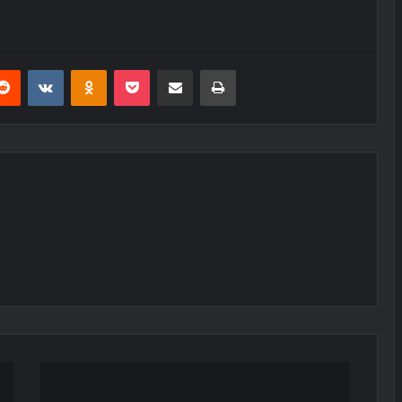
erest
Reddit
VKontakte
Odnoklassniki
Pocket
E-Posta ile paylaş
Yazdır