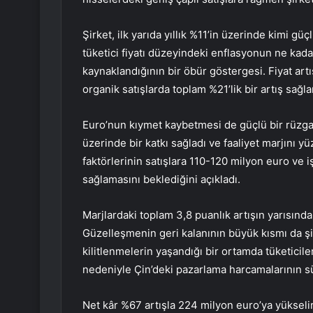
Şirket, ilk yarıda yıllık %11’in üzerinde kimi güç
tüketici fiyatı düzeyindeki enflasyonun ne kad
kaynaklandığının bir öbür göstergesi. Fiyat artı
organik satışlarda toplam %21’lik bir artış sağla
Euro’nun
kıymet kaybetmesi de güçlü bir rüzgar
üzerinde bir katkı sağladı ve faaliyet marjını y
faktörlerinin satışlara 110-120 milyon euro ve 
sağlamasını beklediğini açıkladı.
Marjlardaki toplam 3,8 puanlık artışın yarısında
Güzelleşmenin geri kalanının büyük kısmı da ş
kilitlenmelerin yaşandığı bir ortamda tüketici
nedeniyle Çin’deki pazarlama harcamalarının s
Net kâr %67 artışla 224 milyon euro’ya yükselir