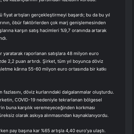
lü fiyat artışları gerçekleştirmeyi başardı; bu da bu yıl
arının, öbür faktörlerden çok marj genişlemesinden
şlarına karşın satış hacimleri %9,7 oranında artarak
ndı.
 yaratarak raporlanan satışlara 48 milyon euro
üzde 2,2 puan artırdı. Şirket, tüm yıl boyunca döviz
işletme kârına 55-60 milyon euro ortasında bir katkı
n fazlasını, döviz kurlarındaki dalgalanmalar oluşturdu.
irketin, COVID-19 nedeniyle tekrarlanan bölgesel
lerin buna karşılık veremeyeceğinden korkması
üreksiz olarak askıya alınmasından kaynaklanıyordu.
ken pay başına kar %65 artışla 4,40 euro’ya ulaştı.