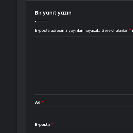
Bir yanıt yazın
E-posta adresiniz yayınlanmayacak.
Gerekli alanlar
*
i
Y
o
r
u
m
*
Ad
*
E-posta
*