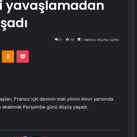
i yavaşlamadan
aşadı
0
16
1 dakika okuma süresi
VKontakte
Odnoklassniki
Pocket
payları, Fransız içki devinin mali yılının ikinci yarısında
n akabinde Perşembe günü düşüş yaşadı.