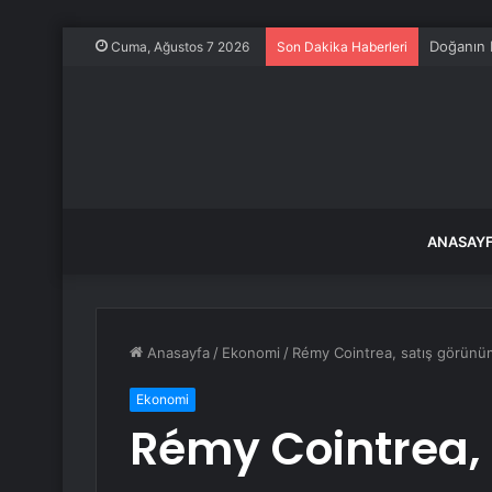
Doğanın 
Cuma, Ağustos 7 2026
Son Dakika Haberleri
ANASAY
Anasayfa
/
Ekonomi
/
Rémy Cointrea, satış görünü
Ekonomi
Rémy Cointrea, 