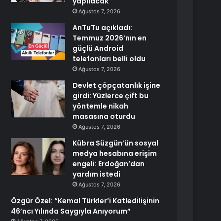
yapılacak
Ağustos 7, 2026
AnTuTu açıkladı:
Temmuz 2026’nın en
güçlü Android
telefonları belli oldu
Ağustos 7, 2026
Devlet çöpçatanlık işine
girdi: Yüzlerce çift bu
yöntemle nikah
masasına oturdu
Ağustos 7, 2026
Kübra Süzgün’ün sosyal
medya hesabına erişim
engeli: Erdoğan’dan
yardım istedi
Ağustos 7, 2026
Özgür Özel: “Kemal Türkler’i Katledilişinin
46’ncı Yılında Saygıyla Anıyorum”