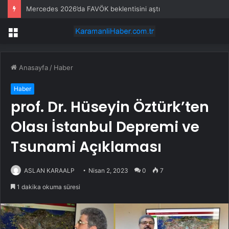
Mercedes 2026’da FAVÖK beklentisini aştı
Menü
Anasayfa
/
Haber
Haber
prof. Dr. Hüseyin Öztürk’ten
Olası İstanbul Depremi ve
Tsunami Açıklaması
ASLAN KARAALP
Nisan 2, 2023
0
7
1 dakika okuma süresi