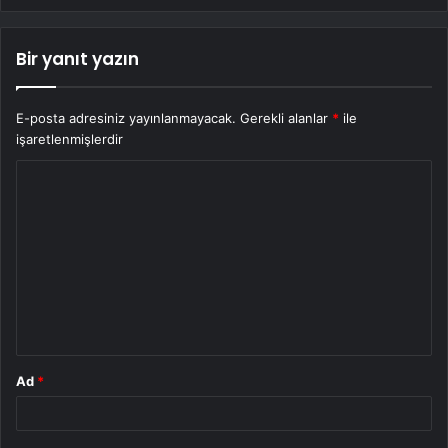
Bir yanıt yazın
E-posta adresiniz yayınlanmayacak.
Gerekli alanlar
*
ile
işaretlenmişlerdir
Y
o
r
u
m
*
Ad
*