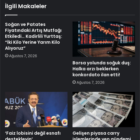
İlgili Makaleler
Soğan ve Patates
Fiyatındaki Artış Mutfağı
Etkiledi… Kadirlili Yurttaş:
“İki Kilo Yerine Yarım Kilo
Alıyoruz”
Ağustos 7, 2026
Borsa yolunda soğuk duş:
Halka arzı beklerken
konkordato ilan etti!
Ağustos 7, 2026
‘Faiz lobisini değil esnafı
Gelişen piyasa carry
destekleyin’
işlemlerinde yen gündemi