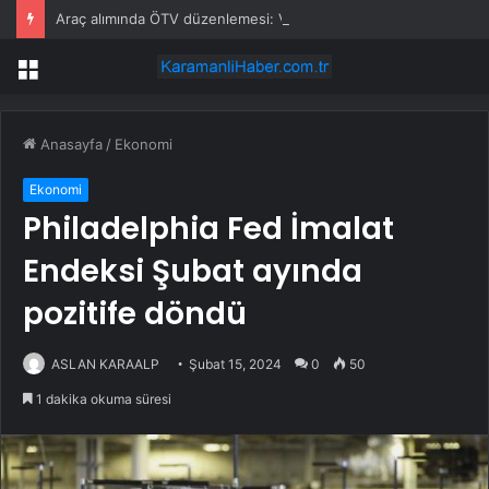
Araç alımında ÖTV düzenlemesi: Vatandaşlar bayilere akın etti
Menü
Anasayfa
/
Ekonomi
Ekonomi
Philadelphia Fed İmalat
Endeksi Şubat ayında
pozitife döndü
ASLAN KARAALP
Şubat 15, 2024
0
50
1 dakika okuma süresi