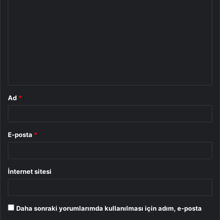
o
r
u
m
*
Ad
*
E-posta
*
İnternet sitesi
Daha sonraki yorumlarımda kullanılması için adım, e-posta