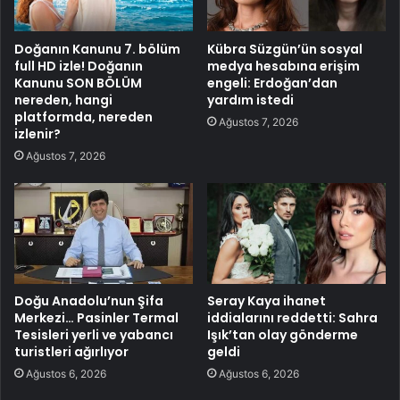
Doğanın Kanunu 7. bölüm
Kübra Süzgün’ün sosyal
full HD izle! Doğanın
medya hesabına erişim
Kanunu SON BÖLÜM
engeli: Erdoğan’dan
nereden, hangi
yardım istedi
platformda, nereden
Ağustos 7, 2026
izlenir?
Ağustos 7, 2026
Doğu Anadolu’nun Şifa
Seray Kaya ihanet
Merkezi… Pasinler Termal
iddialarını reddetti: Sahra
Tesisleri yerli ve yabancı
Işık’tan olay gönderme
turistleri ağırlıyor
geldi
Ağustos 6, 2026
Ağustos 6, 2026