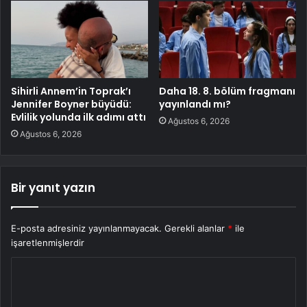
Sihirli Annem’in Toprak’ı
Daha 18. 8. bölüm fragmanı
Jennifer Boyner büyüdü:
yayınlandı mı?
Evlilik yolunda ilk adımı attı
Ağustos 6, 2026
Ağustos 6, 2026
Bir yanıt yazın
E-posta adresiniz yayınlanmayacak.
Gerekli alanlar
*
ile
işaretlenmişlerdir
Y
o