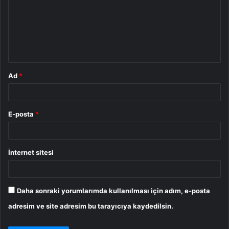
r
u
m
*
Ad
*
E-posta
*
İnternet sitesi
Daha sonraki yorumlarımda kullanılması için adım, e-posta
adresim ve site adresim bu tarayıcıya kaydedilsin.