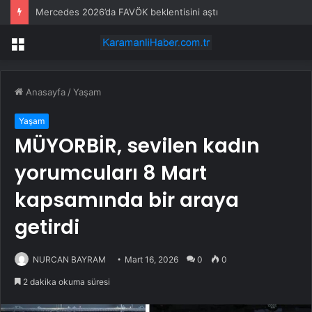
Mercedes 2026’da FAVÖK beklentisini aştı
Menü
Anasayfa
/
Yaşam
Yaşam
MÜYORBİR, sevilen kadın
yorumcuları 8 Mart
kapsamında bir araya
getirdi
NURCAN BAYRAM
Mart 16, 2026
0
0
2 dakika okuma süresi