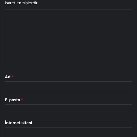
işaretlenmişlerdir
Y
o
r
u
m
*
Ad
*
E-posta
*
İnternet sitesi