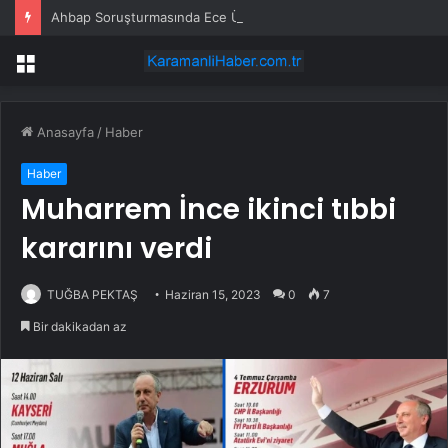
Ahbap Soruşturmasında Ece Üner, Gökhan Özoğuz ve Öykü Serter Tanık Olarak İfade Vermek Üzere Adliyeye Geldi
Menü
Anasayfa
/
Haber
Haber
Muharrem İnce ikinci tıbbi
kararını verdi
TUĞBA PEKTAŞ
Haziran 15, 2023
0
7
Bir dakikadan az