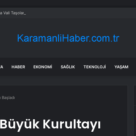
ta Vali Taşolar’ın aracında kaza
FA
HABER
EKONOMI
SAĞLIK
TEKNOLOJI
YAŞAM
 Başladı
 Büyük Kurultayı