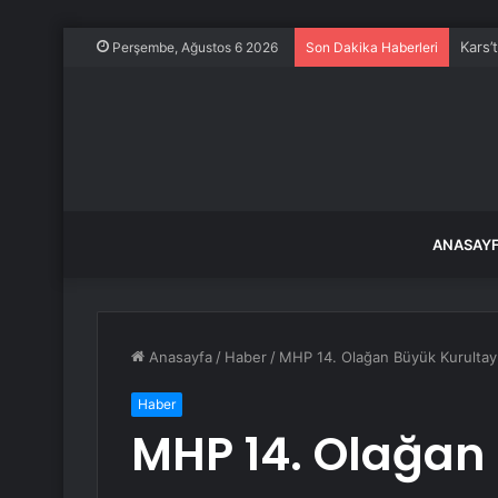
Kars’
Perşembe, Ağustos 6 2026
Son Dakika Haberleri
ANASAY
Anasayfa
/
Haber
/
MHP 14. Olağan Büyük Kurultayı
Haber
MHP 14. Olağan