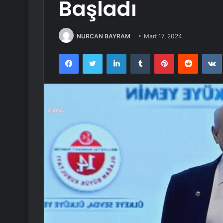
Başladı
NURCAN BAYRAM
Mart 17, 2024
Facebook
Twitter
LinkedIn
Tumblr
Pinterest
Reddit