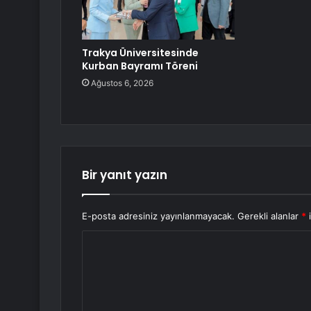
Trakya Üniversitesinde
Kurban Bayramı Töreni
Ağustos 6, 2026
Bir yanıt yazın
E-posta adresiniz yayınlanmayacak.
Gerekli alanlar
*
i
Y
o
r
u