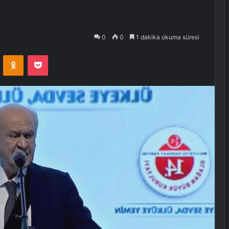
0
0
1 dakika okuma süresi
VKontakte
Odnoklassniki
Pocket