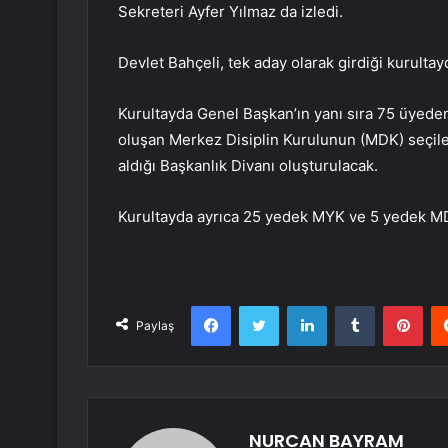
Sekreteri Ayfer Yılmaz da izledi.
Devlet Bahçeli, tek aday olarak girdiği kurulta
Kurultayda Genel Başkan’ın yanı sıra 75 üyed
oluşan Merkez Disiplin Kurulunun (MDK) seçile
aldığı Başkanlık Divanı oluşturulacak.
Kurultayda ayrıca 25 yedek MYK ve 5 yedek MD
Facebook
Twitter
LinkedIn
Tumblr
Pint
Paylaş
NURCAN BAYRAM