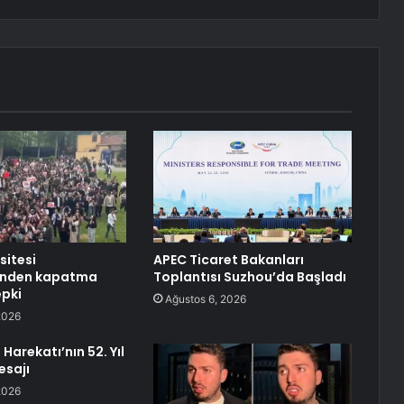
sitesi
APEC Ticaret Bakanları
rinden kapatma
Toplantısı Suzhou’da Başladı
epki
Ağustos 6, 2026
2026
 Harekatı’nın 52. Yıl
sajı
2026