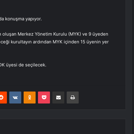
yda konuşma yapıyor.
en oluşan Merkez Yönetim Kurulu (MYK) ve 9 üyeden
ceği kurultayın ardından MYK içinden 15 üyenin yer
K üyesi de seçilecek.
erest
Reddit
VKontakte
Odnoklassniki
Pocket
E-Posta ile paylaş
Yazdır