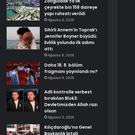
Zonguldak’ta ilk
çeyrekte bin 158 daireye
yapı ruhsatı verildi
Ağustos 6, 2026
Sihirli Annem’in Toprak’ı
Jennifer Boyner büyüdü:
Evlilik yolunda ilk adımı
attı
Ağustos 6, 2026
Daha 18. 8. bölüm
fragmanı yayınlandı mı?
Ağustos 6, 2026
Adli kontrolle serbest
bırakılan Blok3:
Devletimizden Allah razı
olsun
Ağustos 5, 2026
Kılıçdaroğlu’na Genel
Başkanlık İptali