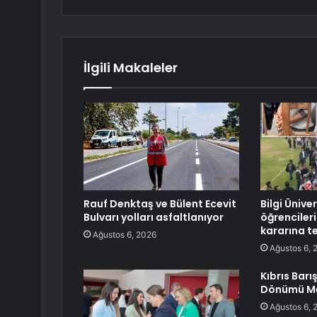
İlgili Makaleler
Rauf Denktaş ve Bülent Ecevit
Bilgi Üniver
Bulvarı yolları asfaltlanıyor
öğrencile
kararına t
Ağustos 6, 2026
Ağustos 6, 
Kıbrıs Barış
Dönümü Me
Ağustos 6, 