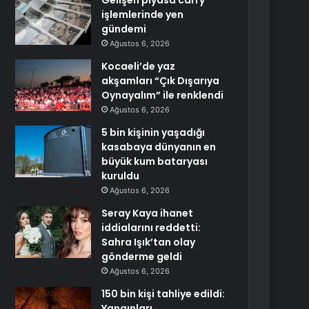
Gelişen piyasa carry
işlemlerinde yen
gündemi
Ağustos 6, 2026
Kocaeli’de yaz
akşamları “Çık Dışarıya
Oynayalım” ile renklendi
Ağustos 6, 2026
5 bin kişinin yaşadığı
kasabaya dünyanın en
büyük kum bataryası
kuruldu
Ağustos 6, 2026
Seray Kaya ihanet
iddialarını reddetti:
Sahra Işık’tan olay
gönderme geldi
Ağustos 6, 2026
150 bin kişi tahliye edildi:
Yangınları