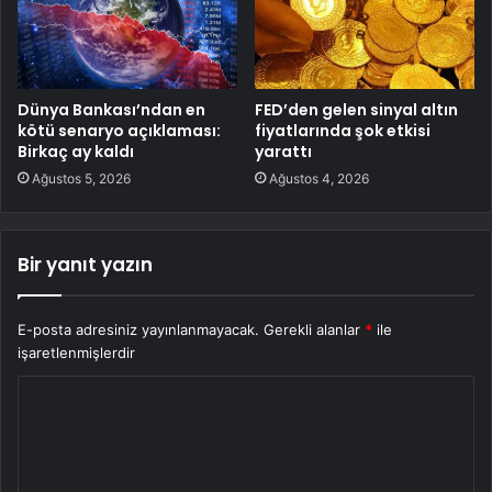
Dünya Bankası’ndan en
FED’den gelen sinyal altın
kötü senaryo açıklaması:
fiyatlarında şok etkisi
Birkaç ay kaldı
yarattı
Ağustos 5, 2026
Ağustos 4, 2026
Bir yanıt yazın
E-posta adresiniz yayınlanmayacak.
Gerekli alanlar
*
ile
işaretlenmişlerdir
Y
o
r
u