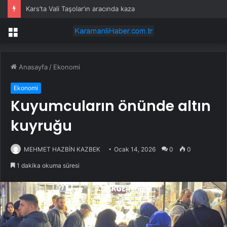
Kars’ta Vali Taşolar’ın aracında kaza
Menü
Anasayfa
/
Ekonomi
Ekonomi
Kuyumcuların önünde altın
kuyruğu
MEHMET HAZBİN KAZBEK
Ocak 14, 2026
0
0
1 dakika okuma süresi