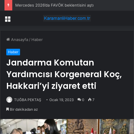
Mercedes 2026’da FAVÖK beklentisini aştı
Menü
Anasayfa
/
Haber
Haber
Jandarma Komutan
Yardımcısı Korgeneral Koç,
Hakkari’yi ziyaret etti
TUĞBA PEKTAŞ
Ocak 19, 2023
0
7
Bir dakikadan az