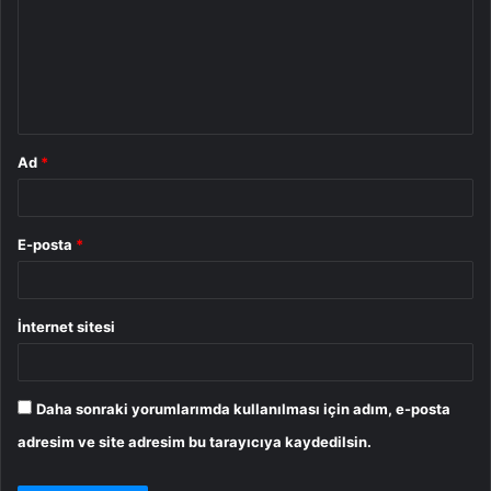
r
u
m
*
Ad
*
E-posta
*
İnternet sitesi
Daha sonraki yorumlarımda kullanılması için adım, e-posta
adresim ve site adresim bu tarayıcıya kaydedilsin.