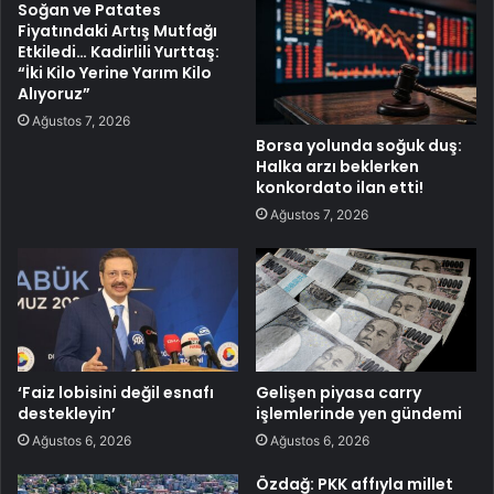
Soğan ve Patates
Fiyatındaki Artış Mutfağı
Etkiledi… Kadirlili Yurttaş:
“İki Kilo Yerine Yarım Kilo
Alıyoruz”
Ağustos 7, 2026
Borsa yolunda soğuk duş:
Halka arzı beklerken
konkordato ilan etti!
Ağustos 7, 2026
‘Faiz lobisini değil esnafı
Gelişen piyasa carry
destekleyin’
işlemlerinde yen gündemi
Ağustos 6, 2026
Ağustos 6, 2026
Özdağ: PKK affıyla millet