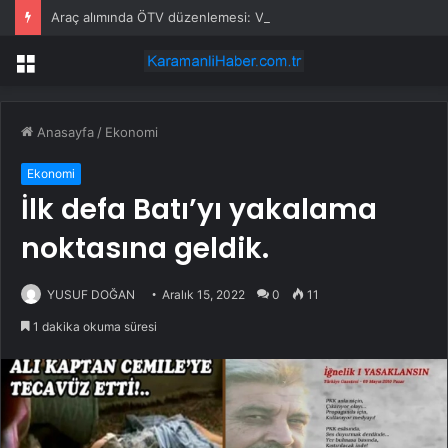
Araç alımında ÖTV düzenlemesi: Vatandaşlar bayilere akın etti
Menü
Anasayfa
/
Ekonomi
Ekonomi
İlk defa Batı’yı yakalama
noktasına geldik.
YUSUF DOĞAN
Aralık 15, 2022
0
11
1 dakika okuma süresi