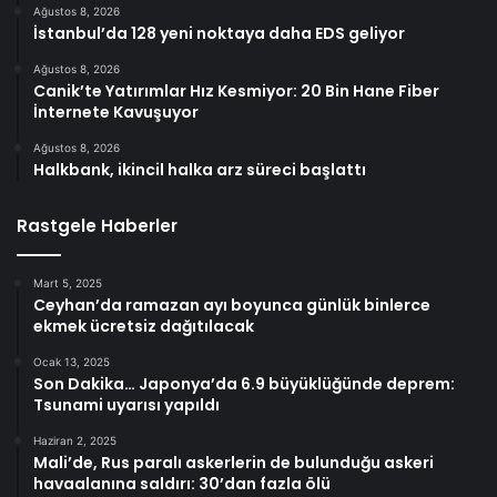
Ağustos 8, 2026
İstanbul’da 128 yeni noktaya daha EDS geliyor
Ağustos 8, 2026
Canik’te Yatırımlar Hız Kesmiyor: 20 Bin Hane Fiber
İnternete Kavuşuyor
Ağustos 8, 2026
Halkbank, ikincil halka arz süreci başlattı
Rastgele Haberler
Mart 5, 2025
Ceyhan’da ramazan ayı boyunca günlük binlerce
ekmek ücretsiz dağıtılacak
Ocak 13, 2025
Son Dakika… Japonya’da 6.9 büyüklüğünde deprem:
Tsunami uyarısı yapıldı
Haziran 2, 2025
Mali’de, Rus paralı askerlerin de bulunduğu askeri
havaalanına saldırı: 30’dan fazla ölü