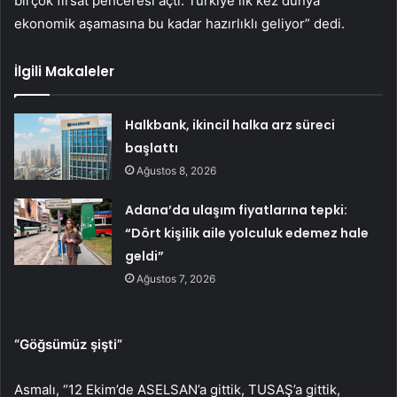
birçok fırsat penceresi açtı. Türkiye ilk kez dünya
ekonomik aşamasına bu kadar hazırlıklı geliyor” dedi.
İlgili Makaleler
Halkbank, ikincil halka arz süreci
başlattı
Ağustos 8, 2026
Adana’da ulaşım fiyatlarına tepki:
“Dört kişilik aile yolculuk edemez hale
geldi”
Ağustos 7, 2026
“Göğsümüz şişti”
Asmalı, “12 Ekim’de ASELSAN’a gittik, TUSAŞ’a gittik,