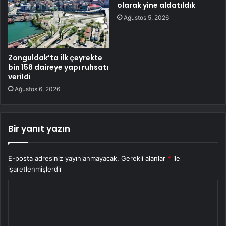
olarak yine aldatıldık
Ağustos 5, 2026
Zonguldak’ta ilk çeyrekte
bin 158 daireye yapı ruhsatı
verildi
Ağustos 6, 2026
Bir yanıt yazın
E-posta adresiniz yayınlanmayacak.
Gerekli alanlar
*
ile
işaretlenmişlerdir
Y
o
r