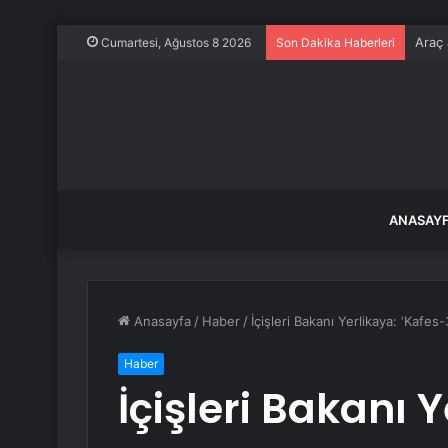
Araç 
Cumartesi, Ağustos 8 2026
Son Dakika Haberleri
ANASAY
Anasayfa
/
Haber
/
İçişleri Bakanı Yerlikaya: ‘Kafe
Haber
İçişleri Bakanı 