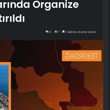
arında Organize
rıldı
0
1
1 dakika okuma süresi