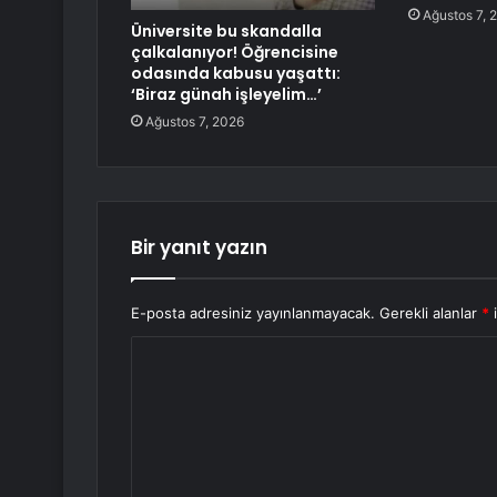
Ağustos 7, 
Üniversite bu skandalla
çalkalanıyor! Öğrencisine
odasında kabusu yaşattı:
‘Biraz günah işleyelim…’
Ağustos 7, 2026
Bir yanıt yazın
E-posta adresiniz yayınlanmayacak.
Gerekli alanlar
*
i
Y
o
r
u
m