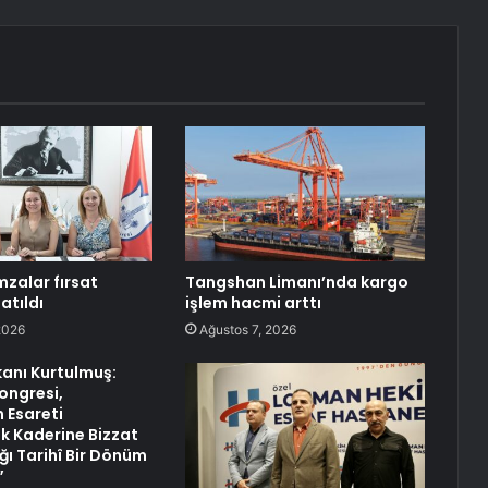
mzalar fırsat
Tangshan Limanı’nda kargo
 atıldı
işlem hacmi arttı
2026
Ağustos 7, 2026
anı Kurtulmuş:
ongresi,
n Esareti
 Kaderine Bizzat
ğı Tarihî Bir Dönüm
”