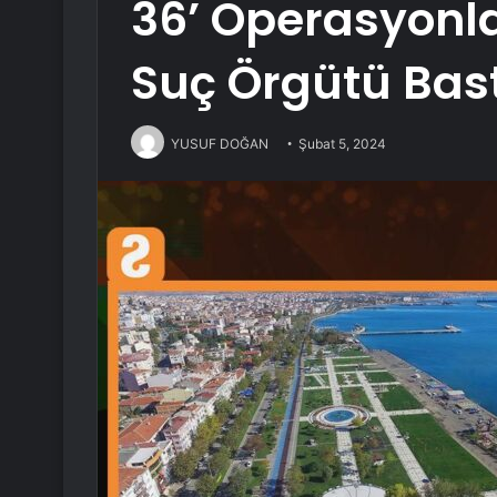
36’ Operasyonl
Suç Örgütü Bastı
YUSUF DOĞAN
Şubat 5, 2024