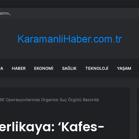
alımında ÖTV düzenlemesi: Vatandaşlar bayilere akın etti
FA
HABER
EKONOMI
SAĞLIK
TEKNOLOJI
YAŞAM
s-36’ Operasyonlarında Organize Suç Örgütü Bastırıldı
Yerlikaya: ‘Kafes-