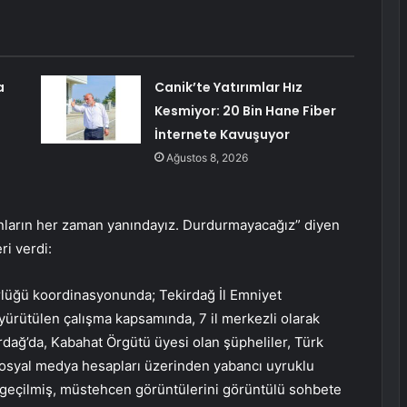
a
Canik’te Yatırımlar Hız
Kesmiyor: 20 Bin Hane Fiber
İnternete Kavuşuyor
Ağustos 8, 2026
nların her zaman yanındayız. Durdurmayacağız” diyen
ri verdi:
üğü koordinasyonunda; Tekirdağ İl Emniyet
rütülen çalışma kapsamında, 7 il merkezli olarak
ağ’da, Kabahat Örgütü üyesi olan şüpheliler, Türk
z sosyal medya hesapları üzerinden yabancı uyruklu
a geçilmiş, müstehcen görüntülerini görüntülü sohbete