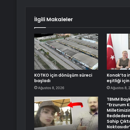
İlgili Makaleler
KOTKO için dönüşüm süreci
Konak’ta i
başladı
eşitliği için
Ağustos 8, 2026
Ağustos 8, 
TBMM Başk
“Erzurum K
Milletimizi
Reddederek
Sahip Çıktı
Noktasıdır