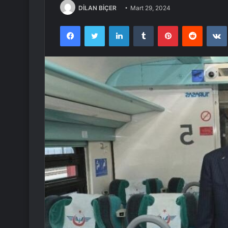
DİLAN BİÇER
Mart 29, 2024
Facebook
Twitter
LinkedIn
Tumblr
Pinterest
Reddit