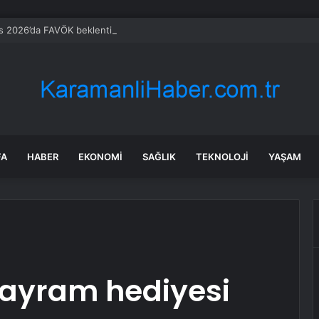
 2026’da FAVÖK beklentisini aştı
FA
HABER
EKONOMI
SAĞLIK
TEKNOLOJI
YAŞAM
 bayram hediyesi