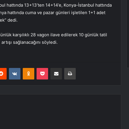
bul hattında 13+13’ten 14+14’e, Konya-İstanbul hattında
ya hattında cuma ve pazar günleri işletilen 1+1 adet
ek” dedi.
nlük karşılıklı 28 vagon ilave edilerek 10 günlük tatil
artışı sağlanacağını söyledi.
erest
Reddit
VKontakte
Odnoklassniki
Pocket
E-Posta ile paylaş
Yazdır