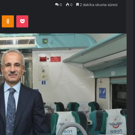
0
0
2 dakika okuma süresi
VKontakte
Odnoklassniki
Pocket