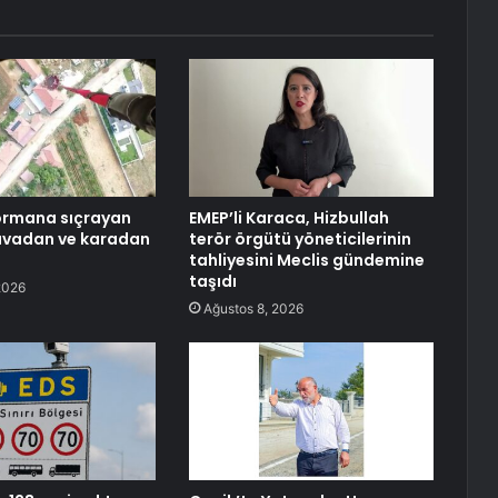
ormana sıçrayan
EMEP’li Karaca, Hizbullah
avadan ve karadan
terör örgütü yöneticilerinin
tahliyesini Meclis gündemine
taşıdı
2026
Ağustos 8, 2026