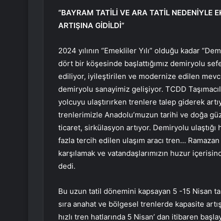
“BAYRAM TATİLİ VE ARA TATİL NEDENİYLE 
ARTIŞINA GİDİLDİ”
2024 yılının “Emekliler Yılı” olduğu kadar “Dem
dört bir köşesinde başlattığımız demiryolu sefer
ediliyor, iyileştirilen ve modernize edilen mevcut
demiryolu sanayimiz gelişiyor. TCDD Taşımacı
yolcuyu ulaştırırken trenlere talep giderek artıy
trenlerimizle Anadolu’muzun tarihi ve doğa güze
ticaret, sirkülasyon artıyor. Demiryolu ulaştığı
fazla tercih edilen ulaşım aracı tren… Ramazan 
karşılamak ve vatandaşlarımızın huzur içerisinde
dedi.
Bu uzun tatil dönemini kapsayan 5 -15 Nisan tar
sıra anahat ve bölgesel trenlerde kapasite art
hızlı tren hatlarında 5 Nisan’ dan itibaren başla