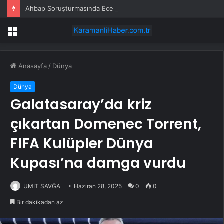
Ahbap Soruşturmasında Ece Üner, Gökhan Özoğuz ve Öykü Serter Tanık Olarak İfade Vermek Üzere Adliyeye Geldi
Menü
Anasayfa
/
Dünya
Dünya
Galatasaray’da kriz
çıkartan Domenec Torrent,
FIFA Kulüpler Dünya
Kupası’na damga vurdu
ÜMİT SAVĞA
Haziran 28, 2025
0
0
Bir dakikadan az