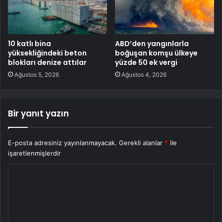
10 katlı bina
ABD’den yangınlarla
yüksekliğindeki beton
boğuşan komşu ülkeye
blokları denize attılar
yüzde 50 ek vergi
Ağustos 5, 2026
Ağustos 4, 2026
Bir yanıt yazın
E-posta adresiniz yayınlanmayacak.
Gerekli alanlar
*
ile
işaretlenmişlerdir
Y
o
r
u