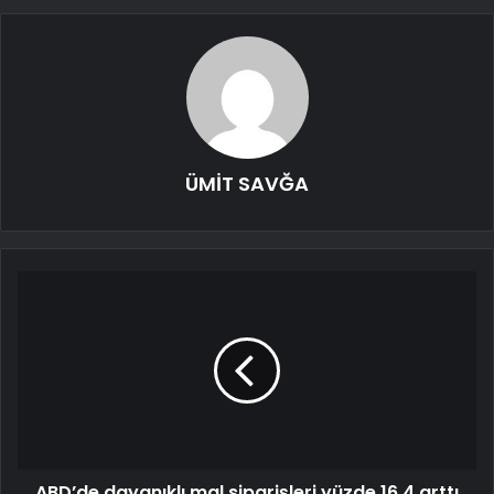
ÜMİT SAVĞA
ABD’de dayanıklı mal siparişleri yüzde 16,4 arttı