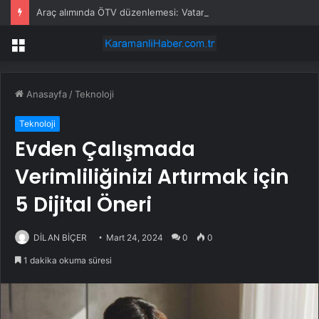
Araç alımında ÖTV düzenlemesi: Vatandaşlar bayilere akın etti
Menü
Anasayfa
/
Teknoloji
Teknoloji
Evden Çalışmada
Verimliliğinizi Artırmak için
5 Dijital Öneri
DİLAN BİÇER
Mart 24, 2024
0
0
1 dakika okuma süresi