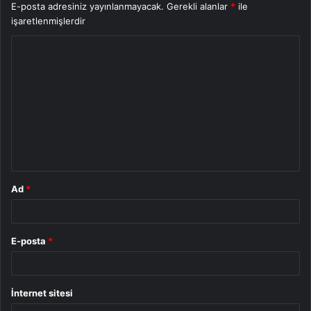
E-posta adresiniz yayınlanmayacak.
Gerekli alanlar
*
ile
işaretlenmişlerdir
Y
o
r
u
m
*
Ad
*
E-posta
*
İnternet sitesi