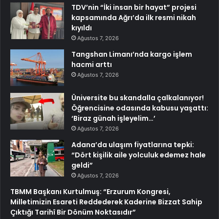
TDV’nin “İki insan bir hayat” projesi
kapsamında Ağrı’da ilk resmi nikah
kıyıldı
Ağustos 7, 2026
Tangshan Limanı’nda kargo işlem
hacmi arttı
Ağustos 7, 2026
Üniversite bu skandalla çalkalanıyor!
Öğrencisine odasında kabusu yaşattı:
‘Biraz günah işleyelim…’
Ağustos 7, 2026
Adana’da ulaşım fiyatlarına tepki:
“Dört kişilik aile yolculuk edemez hale
geldi”
Ağustos 7, 2026
TBMM Başkanı Kurtulmuş: “Erzurum Kongresi,
Milletimizin Esareti Reddederek Kaderine Bizzat Sahip
Çıktığı Tarihî Bir Dönüm Noktasıdır”