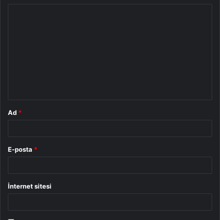
Y
o
r
u
m
*
Ad
*
E-posta
*
İnternet sitesi