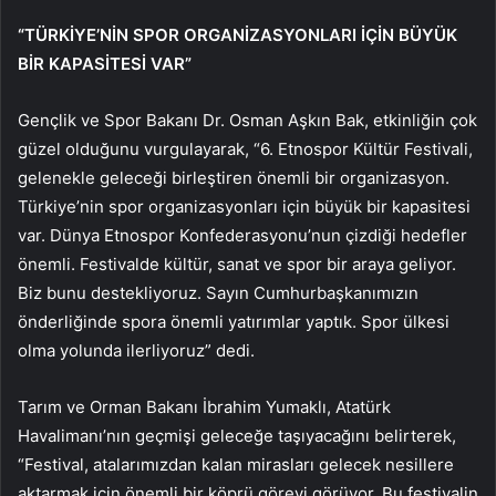
“TÜRKİYE’NİN SPOR ORGANİZASYONLARI İÇİN BÜYÜK
BİR KAPASİTESİ VAR”
Gençlik ve Spor Bakanı Dr. Osman Aşkın Bak, etkinliğin çok
güzel olduğunu vurgulayarak, “6. Etnospor Kültür Festivali,
gelenekle geleceği birleştiren önemli bir organizasyon.
Türkiye’nin spor organizasyonları için büyük bir kapasitesi
var. Dünya Etnospor Konfederasyonu’nun çizdiği hedefler
önemli. Festivalde kültür, sanat ve spor bir araya geliyor.
Biz bunu destekliyoruz. Sayın Cumhurbaşkanımızın
önderliğinde spora önemli yatırımlar yaptık. Spor ülkesi
olma yolunda ilerliyoruz” dedi.
Tarım ve Orman Bakanı İbrahim Yumaklı, Atatürk
Havalimanı’nın geçmişi geleceğe taşıyacağını belirterek,
“Festival, atalarımızdan kalan mirasları gelecek nesillere
aktarmak için önemli bir köprü görevi görüyor. Bu festivalin