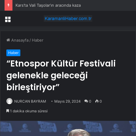
Kars’ta Vali Taşolar’ın aracında kaza
Menü
Anasayfa
/
Haber
Haber
“Etnospor Kültür Festivali
gelenekle geleceği
birleştiriyor”
NURCAN BAYRAM
Mayıs 29, 2024
0
0
1 dakika okuma süresi