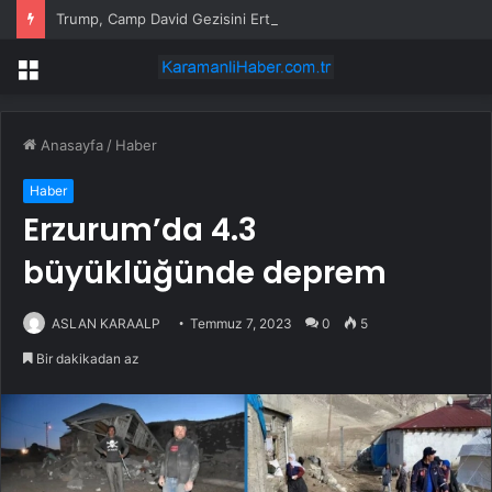
Trump, Camp David Gezisini Erteledi
Menü
Anasayfa
/
Haber
Haber
Erzurum’da 4.3
büyüklüğünde deprem
ASLAN KARAALP
Temmuz 7, 2023
0
5
Bir dakikadan az