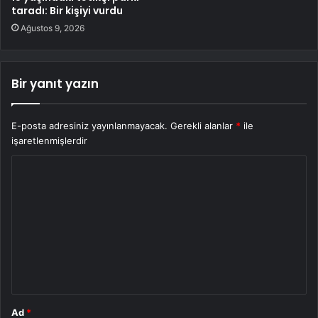
taradı: Bir kişiyi vurdu
Ağustos 9, 2026
Bir yanıt yazın
E-posta adresiniz yayınlanmayacak.
Gerekli alanlar
*
ile
işaretlenmişlerdir
Y
o
r
u
m
*
Ad
*