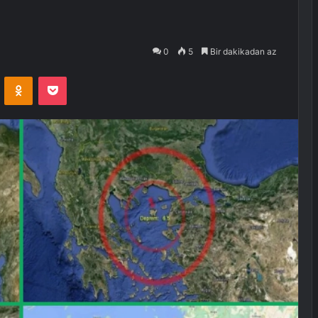
0
5
Bir dakikadan az
VKontakte
Odnoklassniki
Pocket