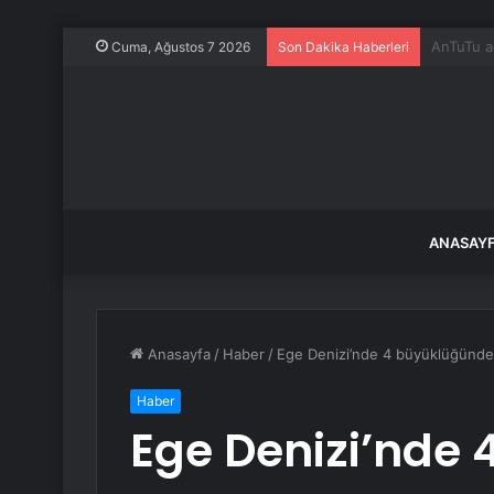
Devlet çö
Cuma, Ağustos 7 2026
Son Dakika Haberleri
ANASAY
Anasayfa
/
Haber
/
Ege Denizi’nde 4 büyüklüğünd
Haber
Ege Denizi’nde