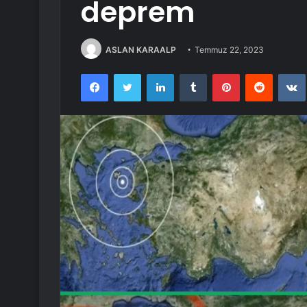
deprem
ASLAN KARAALP
Temmuz 22, 2023
Facebook
Twitter
LinkedIn
Tumblr
Pinterest
Reddit