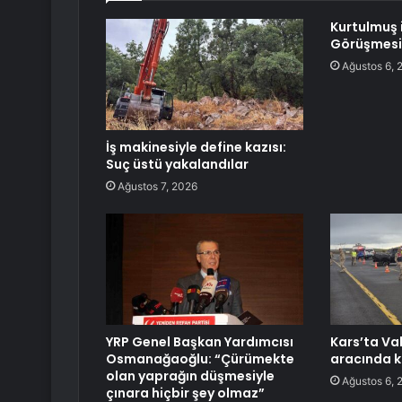
Kurtulmuş i
Görüşmesi 
Ağustos 6, 
İş makinesiyle define kazısı:
Suç üstü yakalandılar
Ağustos 7, 2026
YRP Genel Başkan Yardımcısı
Kars’ta Val
Osmanağaoğlu: “Çürümekte
aracında 
olan yaprağın düşmesiyle
Ağustos 6, 
çınara hiçbir şey olmaz”