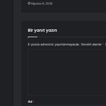
Ağustos 6, 2026
Bir yanıt yazın
E-posta adresiniz yayınlanmayacak.
Gerekli alanlar
*
i
Y
o
r
u
m
*
Ad
*