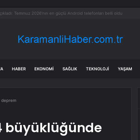
pçatanlık işine girdi: Yüzlerce çift bu yöntemle nikah masasına oturdu
FA
HABER
EKONOMI
SAĞLIK
TEKNOLOJI
YAŞAM
e deprem
 4 büyüklüğünde