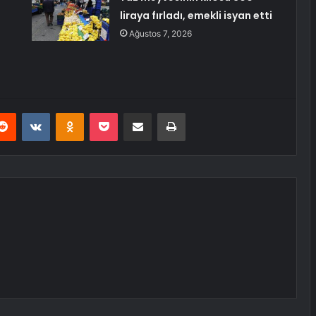
liraya fırladı, emekli isyan etti
Ağustos 7, 2026
erest
Reddit
VKontakte
Odnoklassniki
Pocket
E-Posta ile paylaş
Yazdır