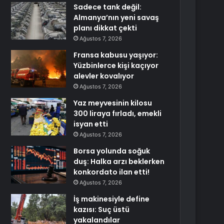
Sadece tank değil:
Almanya’nın yeni savaş
planı dikkat çekti
Ağustos 7, 2026
Fransa kabusu yaşıyor:
Yüzbinlerce kişi kaçıyor
alevler kovalıyor
Ağustos 7, 2026
Yaz meyvesinin kilosu
300 liraya fırladı, emekli
isyan etti
Ağustos 7, 2026
Borsa yolunda soğuk
duş: Halka arzı beklerken
konkordato ilan etti!
Ağustos 7, 2026
İş makinesiyle define
kazısı: Suç üstü
yakalandılar