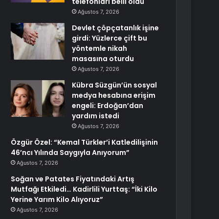
telefonları belli oldu
Ağustos 7, 2026
Devlet çöpçatanlık işine
girdi: Yüzlerce çift bu
yöntemle nikah
masasına oturdu
Ağustos 7, 2026
Kübra Süzgün’ün sosyal
medya hesabına erişim
engeli: Erdoğan’dan
yardım istedi
Ağustos 7, 2026
Özgür Özel: “Kemal Türkler’i Katledilişinin
46’ncı Yılında Saygıyla Anıyorum”
Ağustos 7, 2026
Soğan ve Patates Fiyatındaki Artış
Mutfağı Etkiledi… Kadirlili Yurttaş: “İki Kilo
Yerine Yarım Kilo Alıyoruz”
Ağustos 7, 2026