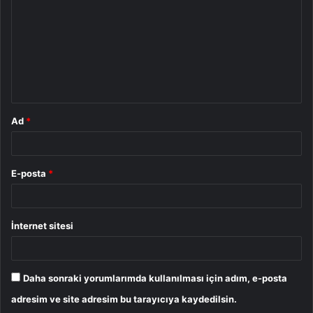
r
u
m
*
Ad
*
E-posta
*
İnternet sitesi
Daha sonraki yorumlarımda kullanılması için adım, e-posta
adresim ve site adresim bu tarayıcıya kaydedilsin.