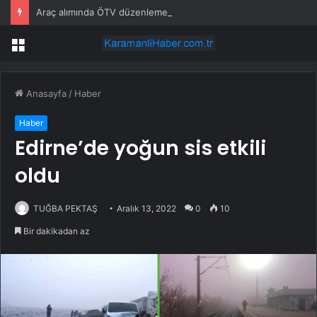
Araç alımında ÖTV düzenlemesi: Vatandaşlar bayilere akın etti
Menü
Anasayfa
/
Haber
Haber
Edirne’de yoğun sis etkili
oldu
TUĞBA PEKTAŞ
Aralık 13, 2022
0
10
Bir dakikadan az