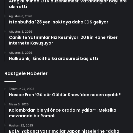
Araç alımında ÖTV düzenlemesi: Vatandaşlar bayilere
akın etti
Ağustos 8, 2026
İstanbul’da 128 yeni noktaya daha EDS geliyor
Ağustos 8, 2026
Canik’te Yatırımlar Hız Kesmiyor: 20 Bin Hane Fiber
İnternete Kavuşuyor
Ağustos 8, 2026
Halkbank, ikincil halka arz süreci başlattı
Rastgele Haberler
Temmuz 24, 2025
Hasibe Eren ‘Güldür Güldür Show’dan neden ayrıldı?
Nisan 3, 2026
Kolomb’dan bin yıl önce orada mıydılar?: Meksika
mezarında bir Romalı…
Haziran 22, 2025
BofA: Yabancı yatırımcılar Japon hisselerine “daha