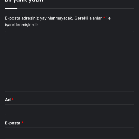
E-posta adresiniz yayınlanmayacak.
Gerekli alanlar
*
ile
işaretlenmişlerdir
Y
o
r
u
m
*
Ad
*
E-posta
*