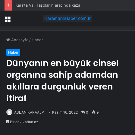
Kars’ta Vali Taşolar’ın aracında kaza
Menü
Anasayfa
/
Haber
Haber
Dünyanın en büyük cinsel
organına sahip adamdan
akıllara durgunluk veren
itiraf
ASLAN KARAALP
Kasım 16, 2022
0
9
Bir dakikadan az