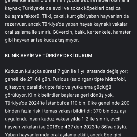
genelinde insan ölümlerinin yüzde 99’una neden olan ana
kaynak; Türkiye’de de evcil ve sokak köpekleri başlıca
bulaşma faktörü. Tilki, çakal, kurt gibi yaban hayvanları da
rezervuar, ancak Türkiye’de yaban hayatı kaynaklı vakalar
oral aşılama ile sınırlı. Güvercin, balık, kertenkele, hamster
gibi hayvanlar ise kuduz taşımıyor.
KLİNİK SEYİR VE TÜRKİYE’DEKİ DURUM
Kuduzun kuluçka süresi 7 gün ile 1 yıl arasında değişiyor;
genellikle 27-64 gün. Furious (saldırgan) tipte hidrofobi,
ajitasyon; paralitik tipte felç ve yutkunma güçlüğü
görülüyor. Klinik belirtiler başlarsa geri dönüş yok.
Türkiye’de 2024’te İstanbul’da 110 bin, ülke genelinde 200
binden fazla riskli temas vakası bildirildi; 370 bin doz aşı
uygulandı. İnsan kuduz vakası yılda 1-2 ile sınırlı, evcil
hayvan vakaları ise 2018’de 437’den 2023’te 86’ya düştü.
Yaban hayvanlarında oral aşılama etkili, ancak Ege gibi