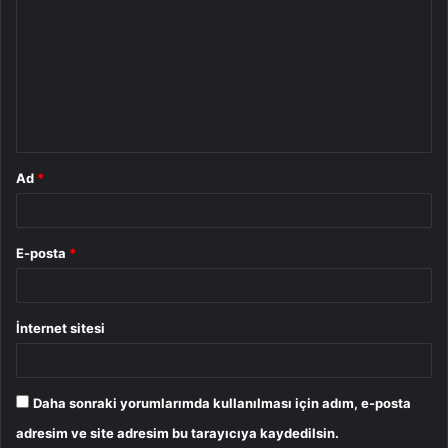
o
r
u
m
*
Ad
*
E-posta
*
İnternet sitesi
Daha sonraki yorumlarımda kullanılması için adım, e-posta
adresim ve site adresim bu tarayıcıya kaydedilsin.