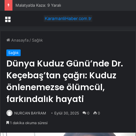
Malatya’da Kaza: 9 Yaralı
Menü
Anasayfa
/
Sağlık
Sağlık
Dünya Kuduz Günü’nde Dr.
Keçebaş’tan çağrı: Kuduz
önlenemezse ölümcül,
farkındalık hayati
NURCAN BAYRAM
Eylül 30, 2025
0
0
1 dakika okuma süresi