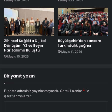
Mayıs 16, 2026
Mayıs 15, 2026
Zihinsel Sağlıkta Dijital
Büyükşehir’den kansere
Dönüşüm: YZ ve Beyin
farkındalık çağrısı
Haritalama Buluştu
Mayıs 11, 2026
Mayıs 15, 2026
Bir yanıt yazın
E-posta adresiniz yayınlanmayacak.
Gerekli alanlar
*
ile
işaretlenmişlerdir
Y