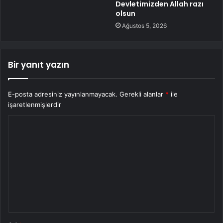
Devletimizden Allah razı
olsun
Ağustos 5, 2026
Bir yanıt yazın
E-posta adresiniz yayınlanmayacak.
Gerekli alanlar
*
ile
işaretlenmişlerdir
Y
o
r
u
m
*