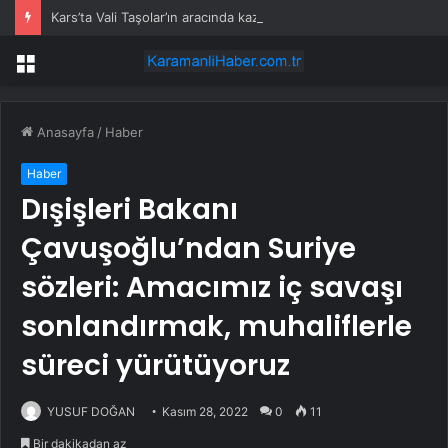
Kars’ta Vali Taşolar’ın aracında kaza
Menü
Anasayfa
/
Haber
Haber
Dışişleri Bakanı
Çavuşoğlu’ndan Suriye
sözleri: Amacımız iç savaşı
sonlandırmak, muhaliflerle
süreci yürütüyoruz
YUSUF DOĞAN
Kasım 28, 2022
0
11
Bir dakikadan az