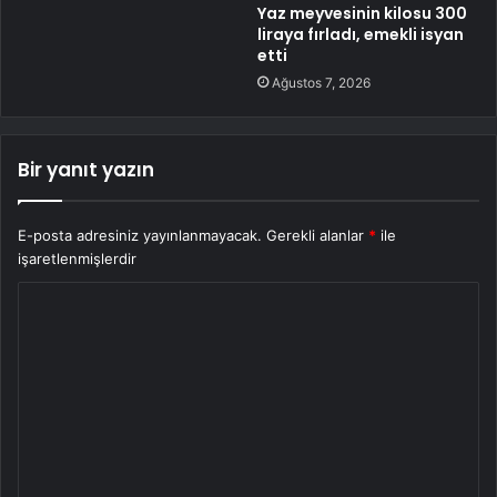
Yaz meyvesinin kilosu 300
liraya fırladı, emekli isyan
etti
Ağustos 7, 2026
Bir yanıt yazın
E-posta adresiniz yayınlanmayacak.
Gerekli alanlar
*
ile
işaretlenmişlerdir
Y
o
r
u
m
*