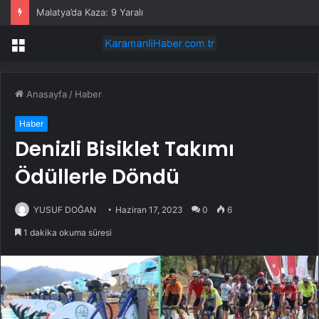
Malatya’da Kaza: 9 Yaralı
Menü
Anasayfa
/
Haber
Haber
Denizli Bisiklet Takımı
Ödüllerle Döndü
YUSUF DOĞAN
Haziran 17, 2023
0
6
1 dakika okuma süresi