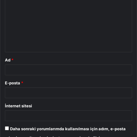
o
r
u
m
*
Ad
*
E-posta
*
İnternet sitesi
Daha sonraki yorumlarımda kullanılması için adım, e-posta