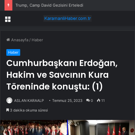
Trump, Camp David Gezisini Erteledi
Menü
Anasayfa
/
Haber
Haber
Cumhurbaşkanı Erdoğan,
Hakim ve Savcının Kura
Töreninde konuştu: (1)
ASLAN KARAALP
Temmuz 25, 2023
0
11
3 dakika okuma süresi