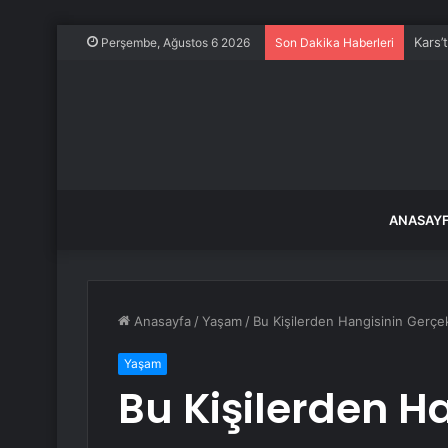
Kars’
Perşembe, Ağustos 6 2026
Son Dakika Haberleri
ANASAY
Anasayfa
/
Yaşam
/
Bu Kişilerden Hangisinin Gerçe
Yaşam
Bu Kişilerden H