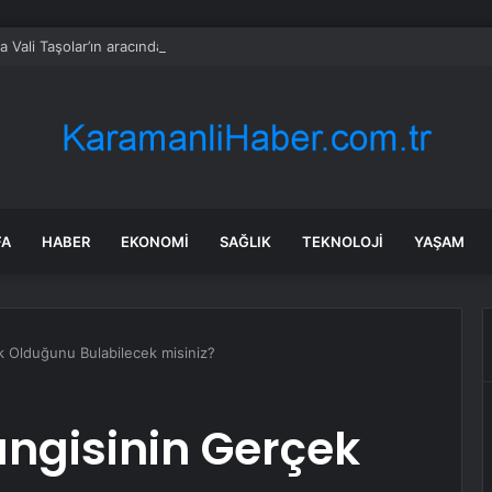
ta Vali Taşolar’ın aracında kaza
FA
HABER
EKONOMI
SAĞLIK
TEKNOLOJI
YAŞAM
k Olduğunu Bulabilecek misiniz?
angisinin Gerçek