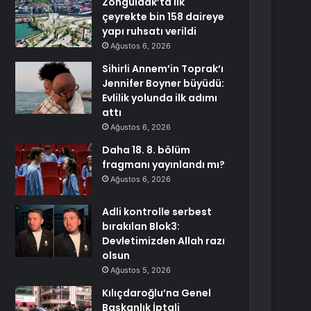
Zonguldak’ta ilk
çeyrekte bin 158 daireye
yapı ruhsatı verildi
Ağustos 6, 2026
Sihirli Annem’in Toprak’ı
Jennifer Boyner büyüdü:
Evlilik yolunda ilk adımı
attı
Ağustos 6, 2026
Daha 18. 8. bölüm
fragmanı yayınlandı mı?
Ağustos 6, 2026
Adli kontrolle serbest
bırakılan Blok3:
Devletimizden Allah razı
olsun
Ağustos 5, 2026
Kılıçdaroğlu’na Genel
Başkanlık İptali