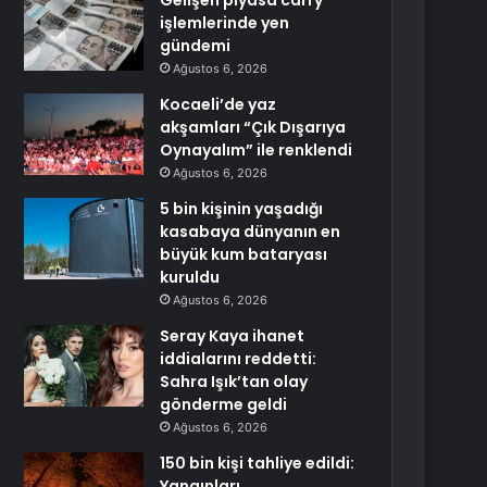
Gelişen piyasa carry
işlemlerinde yen
gündemi
Ağustos 6, 2026
Kocaeli’de yaz
akşamları “Çık Dışarıya
Oynayalım” ile renklendi
Ağustos 6, 2026
5 bin kişinin yaşadığı
kasabaya dünyanın en
büyük kum bataryası
kuruldu
Ağustos 6, 2026
Seray Kaya ihanet
iddialarını reddetti:
Sahra Işık’tan olay
gönderme geldi
Ağustos 6, 2026
150 bin kişi tahliye edildi:
Yangınları