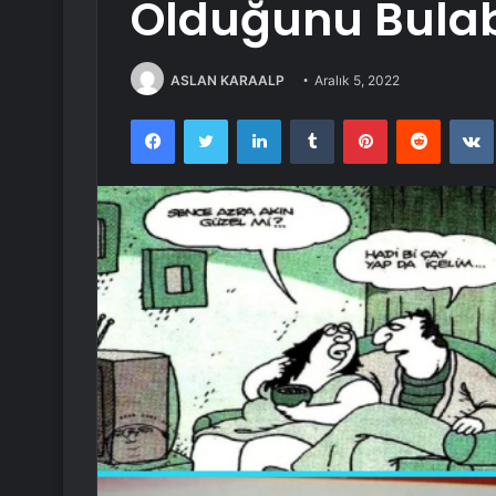
Olduğunu Bulab
ASLAN KARAALP
Aralık 5, 2022
Facebook
Twitter
LinkedIn
Tumblr
Pinterest
Reddit