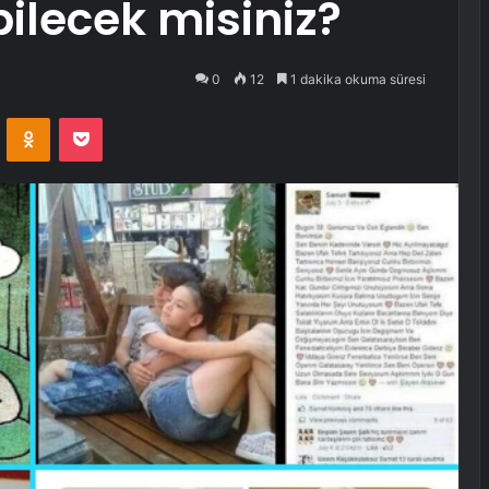
ilecek misiniz?
0
12
1 dakika okuma süresi
VKontakte
Odnoklassniki
Pocket