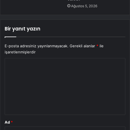
Ağustos 5, 2026
Bir yanıt yazın
E-posta adresiniz yayınlanmayacak.
Gerekli alanlar
*
ile
işaretlenmişlerdir
Y
o
r
u
m
*
Ad
*