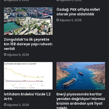
Özdağ: PKK affıyla millet
olarak yine aldatıldık
Ağustos 5, 2026
Zonguldak’ta ilk çeyrekte
bin 158 daireye yapı ruhsatı
verildi
Ağustos 6, 2026
İstihdam Endeksi Yüzde 1,2
Enerji piyasasında kartlar
Arttı
yeniden dağıtılıyor! Hürmüz
krizinin ardından şok fiyat
Ağustos 5, 2026
talebi