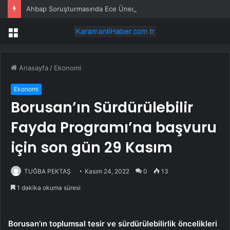
Ahbap Soruşturmasında Ece Üner, Gökhan Özoğuz ve Öykü Serter Tanık Olarak İfade Vermek Üzere Adliyeye Geldi
Menü
Anasayfa
/
Ekonomi
Ekonomi
Borusan’ın Sürdürülebilir
Fayda Programı’na başvuru
için son gün 29 Kasım
TUĞBA PEKTAŞ
Kasım 24, 2022
0
13
1 dakika okuma süresi
Borusan’ın toplumsal tesir ve sürdürülebilirlik öncelikleri