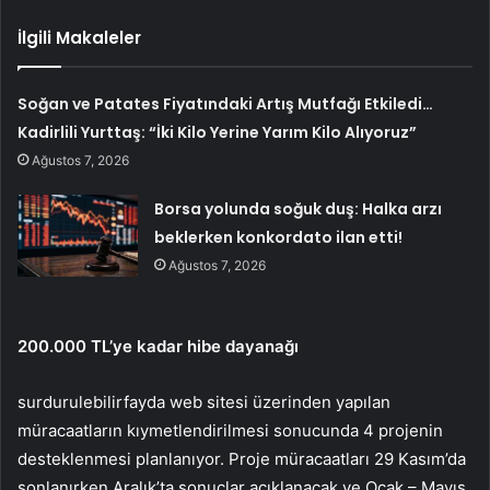
İlgili Makaleler
Soğan ve Patates Fiyatındaki Artış Mutfağı Etkiledi…
Kadirlili Yurttaş: “İki Kilo Yerine Yarım Kilo Alıyoruz”
Ağustos 7, 2026
Borsa yolunda soğuk duş: Halka arzı
beklerken konkordato ilan etti!
Ağustos 7, 2026
200.000 TL’ye kadar hibe dayanağı
surdurulebilirfayda web sitesi üzerinden yapılan
müracaatların kıymetlendirilmesi sonucunda 4 projenin
desteklenmesi planlanıyor. Proje müracaatları 29 Kasım’da
sonlanırken Aralık’ta sonuçlar açıklanacak ve Ocak – Mayıs