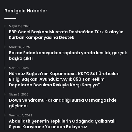
Rastgele Haberler
Mayıs 29, 2025
BBP Genel Başkanı Mustafa Destici’den Türk Kızılay’ın
Kurban Kampanyasına Destek
Aralık 26, 2025
Bakan Fidan konuşurken toplantı yarıda kesildi, gerçek
başka çıktı
Mart 21, 2026
Hürmüz Boğazı’nın Kapanması… KKTC Süt Üreticileri
Birliği Başkanı Avunduk: “Aylık 850 Ton Hellim
Depolarda Bozulma Riskiyle Karşı Karşıya”
Nisan 2, 2026
Down Sendromu Farkındalığı Bursa Osmangazi’de
güçlendi
Temmuz 4, 2023
Abdullatif Şener’in Tepkilerin Odağında Çalkantılı
Siyasi Kariyerine Yakından Bakıyoruz