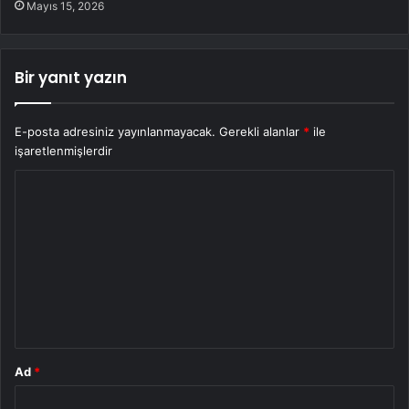
Mayıs 15, 2026
Bir yanıt yazın
E-posta adresiniz yayınlanmayacak.
Gerekli alanlar
*
ile
işaretlenmişlerdir
Y
o
r
u
m
*
Ad
*