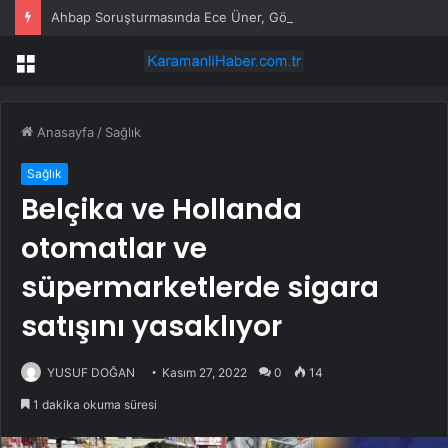
Ahbap Soruşturmasında Ece Üner, Gökhan Özoğuz ve Öykü Serter Tanık Olarak İfade Vermek Üzere Adliyeye Geldi
Menü
Anasayfa
/
Sağlık
Sağlık
Belçika ve Hollanda
otomatlar ve
süpermarketlerde sigara
satışını yasaklıyor
YUSUF DOĞAN
Kasım 27, 2022
0
14
1 dakika okuma süresi