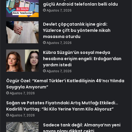
güçlü Android telefonları belli oldu
Ağustos 7, 2026
Devlet çöpçatanlık işine girdi:
Yüzlerce çift bu yöntemle nikah
masasına oturdu
Ağustos 7, 2026
Kübra Süzgün’ün sosyal medya
hesabına erişim engeli: Erdoğan’dan
yardım istedi
Ağustos 7, 2026
Özgür Özel: “Kemal Türkler’i Katledilişinin 46’ncı Yılında
Saygıyla Anıyorum”
Ağustos 7, 2026
Soğan ve Patates Fiyatındaki Artış Mutfağı Etkiledi…
Kadirlili Yurttaş: “İki Kilo Yerine Yarım Kilo Alıyoruz”
Ağustos 7, 2026
Sadece tank değil: Almanya’nın yeni
savaş planı dikkat çekti